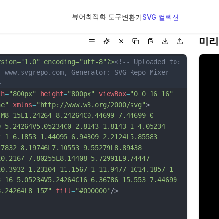
뷰어
최적화 도구
변환기
SVG 컬렉션
미리
rsion="1.0" encoding="utf-8"?>
<!-- Uploaded to: 
, www.svgrepo.com, Generator: SVG Repo Mixer 
>
th
=
"800px"
height
=
"800px"
viewBox
=
"0 0 16 16"
ne"
xmlns
=
"http://www.w3.org/2000/svg"
>
"M8 15L1.24264 8.24264C0.44699 7.44699 0 
0 5.24264V5.05234C0 2.8143 1.8143 1 4.05234 
2 1 6.1853 1.44095 6.94309 2.2124L5.85583 
.7832 8.19746L7.10553 9.55279L8.89438 
10.2167 7.80255L8.14408 5.72991L9.74447 
10.3932 1.23104 11.1567 1 11.9477 1C14.1857 1 
3 16 5.05234V5.24264C16 6.36786 15.553 7.44699 
8.24264L8 15Z"
fill
=
"#000000"
/>