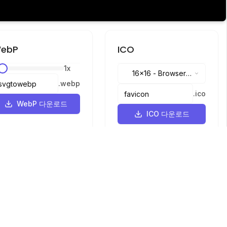
ebP
ICO
1
x
16x16
-
Browser
.
webp
tabs, address bar
.
ico
WebP 다운로드
ICO 다운로드
언어
English
中文
繁體中文
日本語
русский
português