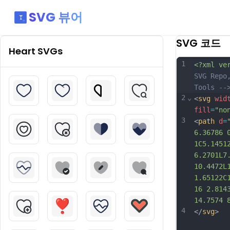
SVG 뷰어
SVG 코드
Heart
SVGs
1
<?xml ve
SVG Repo
Tools --
2
⌄
<
svg
wid
fill
=
"no
3
<
path
d
=
6.36786 
1C5.1451
6.2701L7
10.4472L
1.65122C
16 2.814
14.7574 
4
</
svg
>