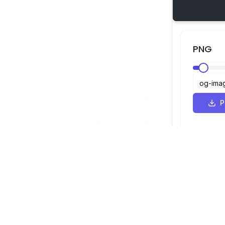
PNG
SVG 뷰어
탐색
뷰어
©
2026
SVG 뷰어. 모든 권리 보유.
최적화 도구
변환기
SVG에서 PN