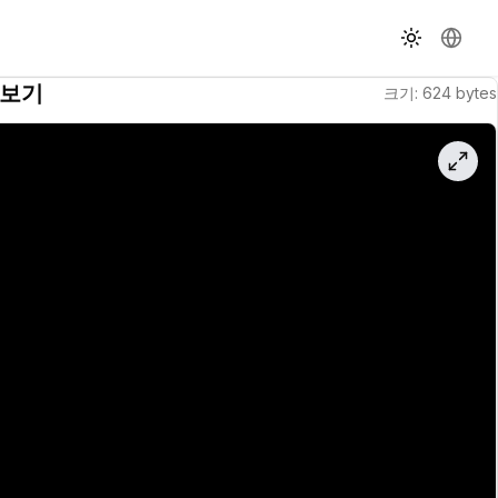
테마 전환
언어 
보기
크기
:
624
bytes