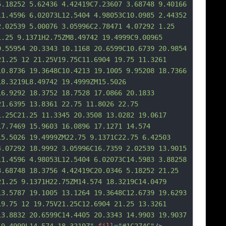
5.18252 5.62436 4.42419C7.23607 
3.68748 9.40166 
11.4596 6.02073L12.5404 4.98053C10.0985 2.44352 
2.02539 5.00076 3.05996C2.78471 4.07292 1.25 
1.25 9.1371H2.75ZM8.49742 19.4999C9.00965 
9.55954 20.3343 10.1168 20.6599C10.6739 20.9854 
21.25 12 21.25V19.75C11.6904 19.75 11.3261 
10.8736 19.3648C10.4213 19.1005 9.95208 18.7366 
18.3219L8.49742 19.4999ZM15.5026 
16.9292 18.3752 18.7528 17.0866 20.1833 
21.6395 13.8361 22.75 11.8026 22.75 
1.25C21.25 11.3345 20.3508 13.028
2 19.0617 
17.7469 15.9603 16.0896 17.1271 14.574 
15.5026 19.4999ZM22.75 9.1371C22.75 6.42503 
4.07292 18.9992 3.05996C16.7359 2.02539 13.9015 
11.4596 4.98053L12.5404 6.02073C14.5983 3.88258 
3.68748 18.3756 4.42419C20.0346 5.18252 21.25 
21.25 9.1371H22.75ZM14.574 18.3219C14.0479 
13.5787 19.1005 13.1264 19.3648C12.6739 19.6293 
19.75 12 19.75V21.25C12.6904 21.25 13.3261 
13.8832 20.6599C14.4405 20.3343 14.9903 19.9037 