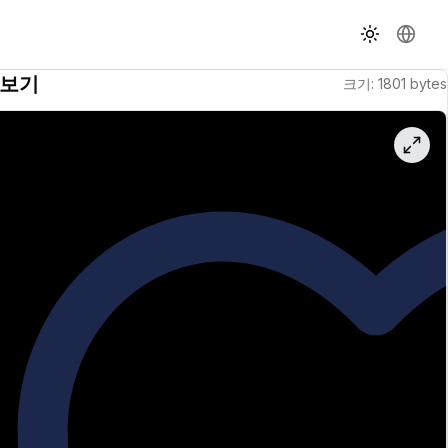
테마 전환
언어 
보기
크기
:
1801
bytes