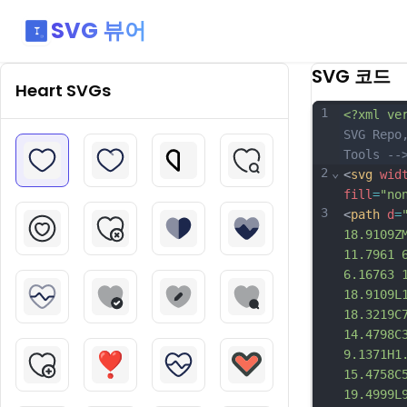
SVG 뷰어
SVG 코드
Heart
SVGs
1
<?xml ve
SVG Repo
Tools --
2
⌄
<
svg
wid
fill
=
"no
3
<
path
d
=
18.9109Z
11.7961 
6.16763 
18.9109L
18.3219C
14.4798C
9.1371H1
15.4758C
19.4999L