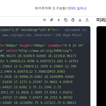
뷰어
최적화 도구
변환기
SVG 컬렉션
미리
rsion="1.0" encoding="utf-8"?>
<!-- Uploaded to: 
, www.svgrepo.com, Generator: SVG Repo Mixer 
>
th
=
"800px"
height
=
"800px"
viewBox
=
"0 0 24 24"
ne"
xmlns
=
"http://www.w3.org/2000/svg"
>
"M8.96173 18.9109L9.42605 18.3219L8.96173 
M12 5.50063L11.4596 6.02073C11.601 6.16763 
6.25063 12 6.25063C12.2039 6.25063 12.399 
12.5404 6.02073L12 5.50063ZM15.0383 
15.5026 19.4999L15.0383 18.9109ZM9.42605 
7.91039 17.1271 6.25307 15.9603 4.93829 
3.64922 13.0282 2.75 11.3345 2.75 
.25C1.25 11.8026 2.3605 13.8361 3.81672 
5.24723 17.0866 7.07077 18.3752 8.49742 
9.42605 18.3219ZM2.75 9.1371C2.75 6.98623 