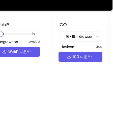
ebP
ICO
1
x
16x16
-
Browser
.
webp
tabs, address bar
.
ico
WebP 다운로드
ICO 다운로드
언어
English
中文
繁體中文
日本語
русский
português