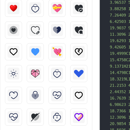
3.96537 
3.88258 
7.26409 
6.42503 
19.9037 
11.3096 
19.6293 
9.42605 
19.4999C
15.4758C
9.1371H2
14.4798C
18.3219L
21.2153 
2.44352 
16.7639 
6.98623 
18.7366 
12.3096 
20.9854 