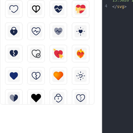
15.5026 
4
</
svg
>