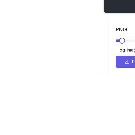
PNG
SVG 뷰어
탐색
뷰어
©
2026
SVG 뷰어. 모든 권리 보유.
최적화 도구
변환기
SVG에서 PN