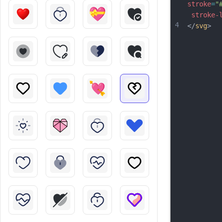
stroke
=
"
stroke-
4
</
svg
>