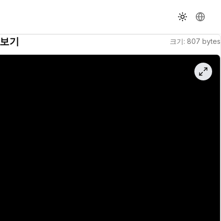
테마 전환
언어 
보기
크기
:
807
bytes