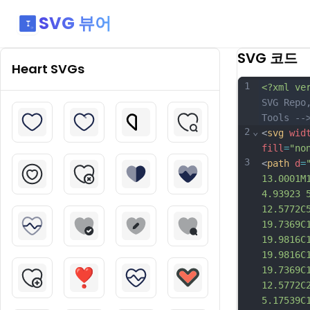
SVG 뷰어
SVG 코드
Heart
SVGs
1
<?xml ve
SVG Repo
Tools --
2
⌄
<
svg
wid
fill
=
"no
3
<
path
d
=
13.0001M
4.93923 
12.5772C
19.7369C
19.9816C
19.9816C
19.7369C
12.5772C
5.17539C