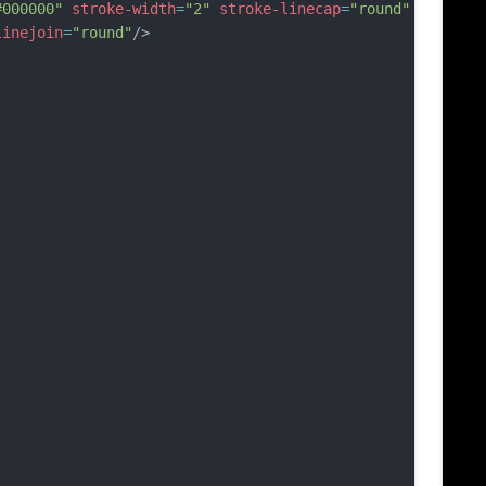
#000000"
stroke-width
=
"2"
stroke-linecap
=
"round"
linejoin
=
"round"
/>