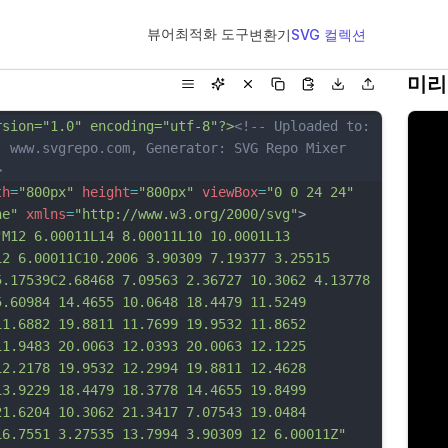
뷰어
최적화 도구
변환기
SVG 컬렉션
미리
rsion="1.0" encoding="utf-8"?>
<!-- Uploaded to: 
, www.svgrepo.com, Generator: SVG Repo Mixer 
>
th
=
"800px"
height
=
"800px"
viewBox
=
"0 0 24 24"
ne"
xmlns
=
"http://www.w3.org/2000/svg"
>
"M12 6.00011L14 8.00011L10 10.0001L13 
12 6.00011C10.2006 3.90309 7.19377 3.25515 
5.17539C2.68468 7.09563 2.36727 10.3062 4.13778 
5.60984 14.4655 10.0648 18.4479 11.5249 
11.6882 19.8811 11.7699 19.9532 11.8652 
11.9483 20.0063 12.0393 20.0063 12.1225 
12.2178 19.9532 12.2994 19.8811 12.4628 
13.9229 18.4479 18.3778 14.4655 19.8499 
21.6204 10.3062 21.3417 7.07543 19.0484 
16.7551 3.27535 13.7994 3.90309 12 6.00011Z"