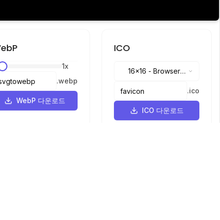
ebP
ICO
1
x
16x16
-
Browser
.
webp
tabs, address bar
.
ico
WebP 다운로드
ICO 다운로드
언어
English
中文
繁體中文
日本語
русский
português