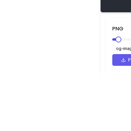
PNG
SVG 뷰어
탐색
뷰어
©
2026
SVG 뷰어. 모든 권리 보유.
최적화 도구
변환기
SVG에서 PN