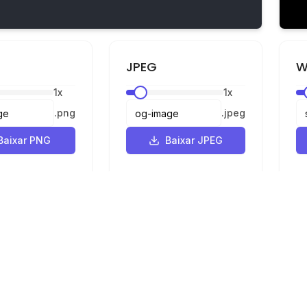
JPEG
W
1
x
1
x
.
png
.
jpeg
Baixar PNG
Baixar JPEG
Legal
Privacidade
Termos
e SVG para PNG