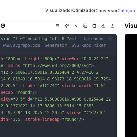
Visualizador
Otimizador
Conversor
Coleção
VG
Visu
rsion="1.0" encoding="utf-8"?>
<!-- Uploaded to: 
, www.svgrepo.com, Generator: SVG Repo Mixer 
>
th
=
"800px"
height
=
"800px"
viewBox
=
"0 0 24 24"
ne"
xmlns
=
"http://www.w3.org/2000/svg"
>
"M12 5.50063C7.50016 0.825464 2 4.27416 2 
 14 6.01943 16.5914 8.96173 18.9109C10 19.7294 
12 20.5"
stroke
=
"#1C274C"
stroke-width
=
"1.5"
inecap
=
"round"
/>
acity
=
"0.5"
d
=
"M12 5.50063C16.4998 0.825464 22 
22 9.1371C22 14 17.9806 16.5914 15.0383 
14 19.7294 13 20.5 12 20.5"
stroke
=
"#1C274C"
idth
=
"1.5"
stroke-linecap
=
"round"
/>