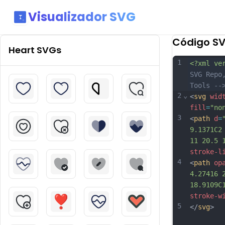
Visualizador SVG
Código S
Heart
SVGs
1
<?xml ve
SVG Repo
Tools --
2
⌄
<
svg
wid
fill
=
"no
3
<
path
d
=
9.1371C2
11 20.5 
stroke-l
4
<
path
op
4.27416 
18.9109C
stroke-w
5
</
svg
>