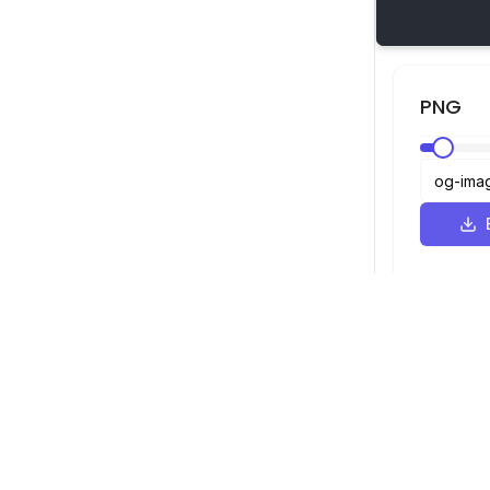
PNG
Visualizador SVG
Navegação
Visualizador
©
2026
Visualizador SVG. Todos os
Otimizador
direitos reservados.
Conversor
Conversor d