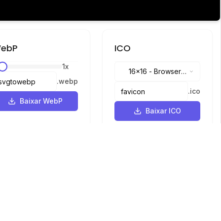
ebP
ICO
1
x
16x16
-
Browser
.
webp
tabs, address bar
.
ico
Baixar WebP
Baixar ICO
Idiomas
English
中文
繁體中文
日本語
русский
português