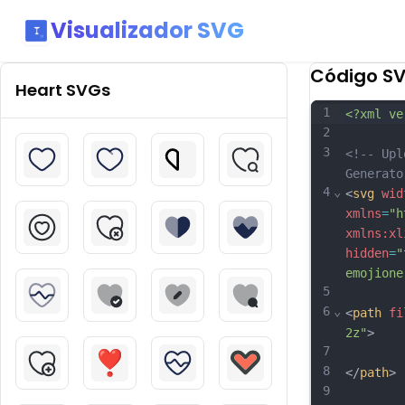
Visualizador SVG
Código S
Heart
SVGs
1
<?xml ve
2
3
<!-- Upl
Generato
4
⌄
<
svg
wid
xmlns
=
"h
xmlns:xl
hidden
=
"
emojione
5
6
⌄
<
path
fi
2z"
>
7
8
</
path
>
9