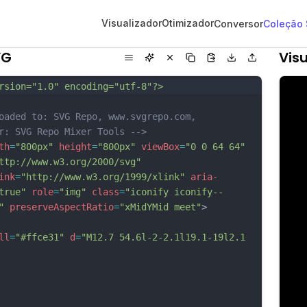
Visualizador
Otimizador
Conversor
Coleção
VG
Visu
rsion="1.0" encoding="utf-8"?>
oaded to: SVG Repo, www.svgrepo.com, 
r: SVG Repo Mixer Tools -->
th
=
"800px"
height
=
"800px"
viewBox
=
"0 0 64 64"
ttp://www.w3.org/2000/svg"
ink
=
"http://www.w3.org/1999/xlink"
aria-
true"
role
=
"img"
class
=
"iconify iconify--
"
preserveAspectRatio
=
"xMidYMid meet"
>
ll
=
"#ffce31"
d
=
"M12.7 54.6l-2-2.1l19.1-19l2.1 