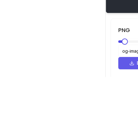
PNG
Visualizador SVG
Navegação
Visualizador
©
2026
Visualizador SVG. Todos os
Otimizador
direitos reservados.
Conversor
Conversor d