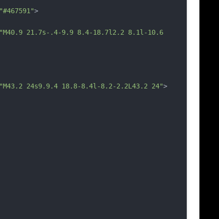
"#467591"
>
"M40.9 21.7s-.4-9.9 8.4-18.7l2.2 8.1l-10.6 
"M43.2 24s9.9.4 18.8-8.4l-8.2-2.2L43.2 24"
>