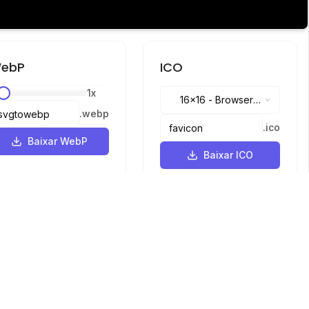
ebP
ICO
1
x
16x16
-
Browser
.
webp
tabs, address bar
.
ico
Baixar WebP
Baixar ICO
Idiomas
English
中文
繁體中文
日本語
русский
português