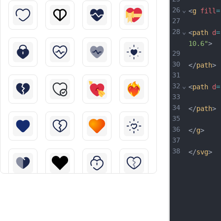
26
⌄
<
g
fill
=
27
28
⌄
<
path
d
=
10.6"
>
29
30
</
path
>
31
32
⌄
<
path
d
=
33
34
</
path
>
35
36
</
g
>
37
38
</
svg
>