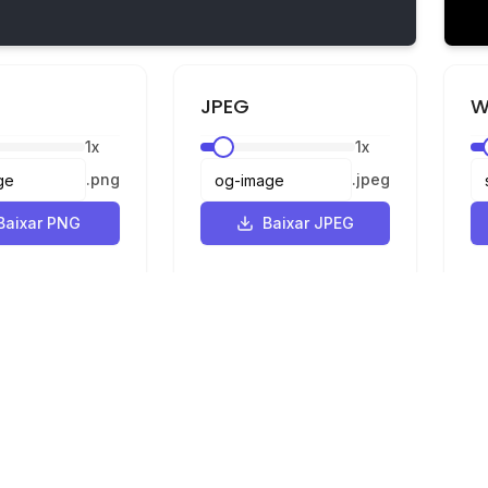
JPEG
W
1
x
1
x
.
png
.
jpeg
Baixar PNG
Baixar JPEG
Legal
Privacidade
Termos
e SVG para PNG