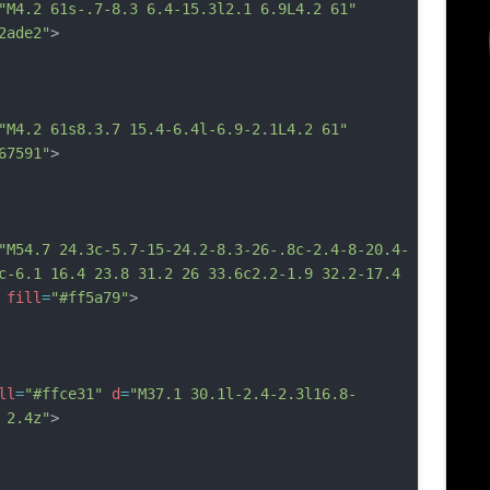
"M4.2 61s-.7-8.3 6.4-15.3l2.1 6.9L4.2 61"
2ade2"
>
"M4.2 61s8.3.7 15.4-6.4l-6.9-2.1L4.2 61"
67591"
>
"M54.7 24.3c-5.7-15-24.2-8.3-26-.8c-2.4-8-20.4-
c-6.1 16.4 23.8 31.2 26 33.6c2.2-1.9 32.2-17.4 
fill
=
"#ff5a79"
>
ll
=
"#ffce31"
d
=
"M37.1 30.1l-2.4-2.3l16.8-
 2.4z"
>