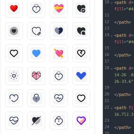
10
⌄
<
path
d
=
fill
=
"#4
11
12
</
path
>
13
14
⌄
<
path
d
=
fill
=
"#4
15
16
</
path
>
17
18
⌄
<
path
d
=
14-26 .8
26-33.6"
19
20
</
path
>
21
22
⌄
<
path
fi
16.7l2.3
23
24
</
path
>
25