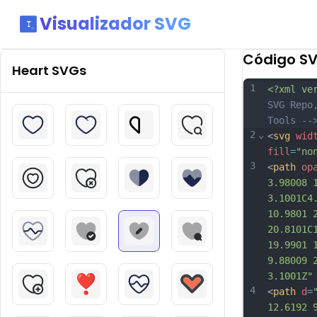
Visualizador SVG
Código S
Heart
SVGs
1
<?xml ve
SVG Repo
Tools --
2
⌄
<
svg
wid
fill
=
"no
3
<
path
op
3.98008 
3.1001C4
10.9801 
20.8101C
19.9901 
9.88009 
3.1001Z"
4
<
path
d
=
12.6192 