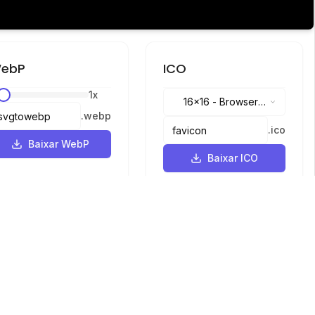
ebP
ICO
1
x
16x16
-
Browser
.
webp
tabs, address bar
.
ico
Baixar WebP
Baixar ICO
Idiomas
English
中文
繁體中文
日本語
русский
português