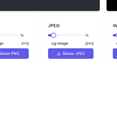
JPEG
W
1
x
1
x
.
png
.
jpeg
Baixar PNG
Baixar JPEG
Legal
Privacidade
Termos
e SVG para PNG