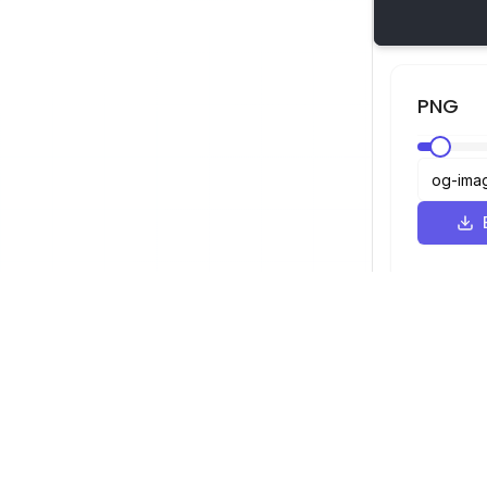
PNG
Visualizador SVG
Navegação
Visualizador
©
2026
Visualizador SVG. Todos os
Otimizador
direitos reservados.
Conversor
Conversor d