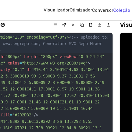
Visualizador
Otimizador
Conversor
Coleção
VG
Visu
rsion="1.0" encoding="utf-8"?>
<!-- Uploaded to: 
, www.svgrepo.com, Generator: SVG Repo Mixer 
>
th
=
"800px"
height
=
"800px"
viewBox
=
"0 0 24 24"
ne"
xmlns
=
"http://www.w3.org/2000/svg"
>
acity
=
"0.4"
d
=
"M16.44 3.1001C14.63 3.1001 13.01 
12 5.33008C10.99 3.98008 9.37 3.1001 7.56 
.49 3.1001 2 5.60009 2 8.69009C2 9.88009 2.19 
2.52 12.0001C4.1 17.0001 8.97 19.9901 11.38 
11.72 20.9301 12.28 20.9301 12.62 20.8101C15.03 
19.9 17.0001 21.48 12.0001C21.81 10.9801 22 
22 8.69009C22 5.60009 19.51 3.1001 16.44 
fill
=
"#292D32"
/>
"M14.8392 9.16C13.9392 8.26 13.2292 8.55 
9.16L9.07921 12.7C8.93921 12.84 8.80921 13.1 