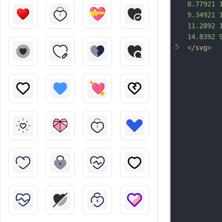
8.77921 
9.34921 
11.2892 
14.8392 
5
</
svg
>