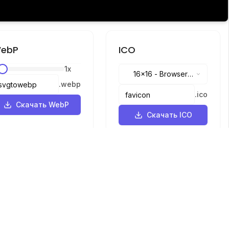
ebP
ICO
1
x
16x16
-
Browser
.
webp
tabs, address bar
.
ico
Скачать WebP
Скачать ICO
Языки
English
中文
繁體中文
日本語
русский
português