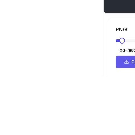
PNG
С
SVG Просмотрщик
Навигация
Просмотрщ
©
2026
SVG Просмотрщик. Все права
Оптимизато
защищены.
Конвертер
Конвертер 