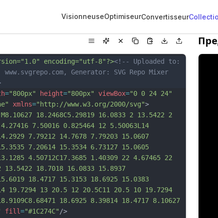
Visionneuse
Optimiseur
Convertisseur
Collecti
Пре
rsion="1.0" encoding="utf-8"?>
<!-- Uploaded to: 
, www.svgrepo.com, Generator: SVG Repo Mixer 
>
th
=
"800px"
height
=
"800px"
viewBox
=
"0 0 24 24"
ne"
xmlns
=
"http://www.w3.org/2000/svg"
>
"M8.10627 18.2468C5.29819 16.0833 2 13.5422 2 
 4.27416 7.50016 0.825464 12 5.50063L14 
14.2929 7.79212 14.7678 7.79203 15.0607 
15.3535 7.20614 15.3534 6.73127 15.0605 
13.1285 4.50712C17.3685 1.40309 22 4.67465 22 
2 13.5422 18.7018 16.0833 15.8937 
15.6019 18.4717 15.3153 18.6925 15.0383 
14 19.7294 13 20.5 12 20.5C11 20.5 10 19.7294 
18.9109C8.68471 18.6925 8.39814 18.4717 8.10627 
"
fill
=
"#1C274C"
/>