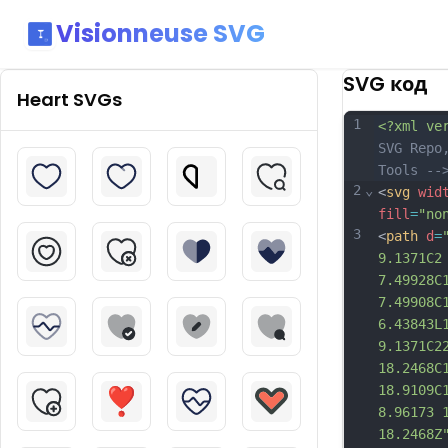
Visionneuse SVG
SVG код
Heart
SVGs
1
<?xml ve
SVG Repo
Tools --
2
⌄
<
svg
wid
fill
=
"no
3
<
path
d
=
9.1371C2
7.49928C
7.49908C
6.43843L
9.1371C2
18.2468C
18.9109C
8.96173 
18.2468Z