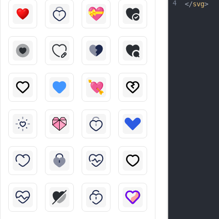
4
</
svg
>