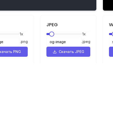
JPEG
W
1
x
1
x
.
png
.
jpeg
качать PNG
Скачать JPEG
Правовая информация
ик
Конфиденциальность
р
Условия
SVG в PNG