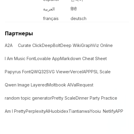
العربية
हिंदी
français
deutsch
Партнеры
A2A
Curate Click
DeepBolt
Deep Wiki
GraphViz Online
I Am Music Font
Lovable App
Markdown Cheat Sheet
Papyrus Font
QWQ32
SVG Viewer
VercelAPP
PSL Scale
Qwen Image Layered
Moltbook AI
ValRequest
random topic generator
Pretty Scale
Dinner Party Practice
Am I Pretty
PerplexityAI
Huobidex
Tiantianwa
Yooiu
NetlifyAPP