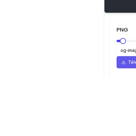
PNG
Tél
Visionneuse SVG
Navigation
Visionneuse
©
2026
Visionneuse SVG. Tous droits
Optimiseur
réservés.
Convertisseu
Convertisse