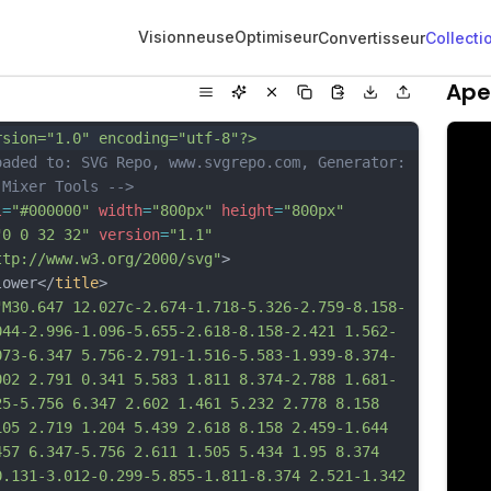
Visionneuse
Optimiseur
Convertisseur
Collecti
Ape
rsion="1.0" encoding="utf-8"?>
oaded to: SVG Repo, www.svgrepo.com, Generator: 
 Mixer Tools -->
l
=
"#000000"
width
=
"800px"
height
=
"800px"
"0 0 32 32"
version
=
"1.1"
ttp://www.w3.org/2000/svg"
>
lower</
title
>
"M30.647 12.027c-2.674-1.718-5.326-2.759-8.158-
044-2.996-1.096-5.655-2.618-8.158-2.421 1.562-
073-6.347 5.756-2.791-1.516-5.583-1.939-8.374-
002 2.791 0.341 5.583 1.811 8.374-2.788 1.681-
25-5.756 6.347 2.602 1.461 5.232 2.778 8.158 
105 2.719 1.204 5.439 2.618 8.158 2.459-1.644 
457 6.347-5.756 2.611 1.505 5.434 1.95 8.374 
0.131-3.012-0.299-5.855-1.811-8.374 2.521-1.342 