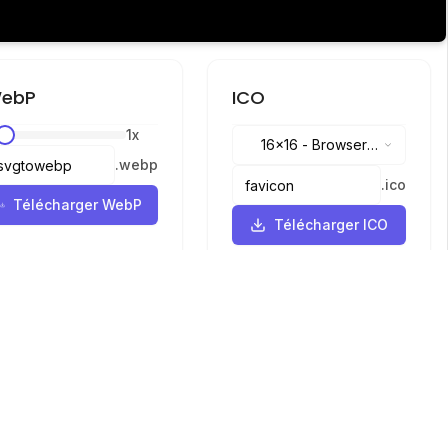
ebP
ICO
1
x
16x16
-
Browser
.
webp
tabs, address bar
.
ico
Télécharger WebP
Télécharger ICO
Langues
English
中文
繁體中文
日本語
русский
português