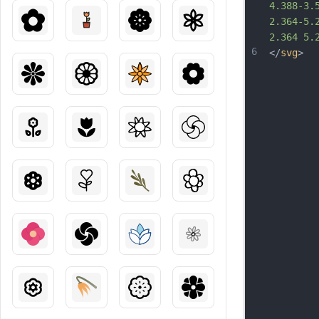
4.388-3.
2.364-5.
2.364 5.
6
</
svg
>