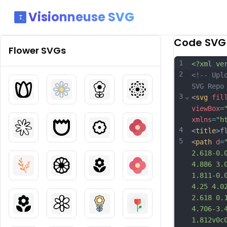
Visionneuse SVG
Code SVG
Flower
SVGs
1
<?xml ve
2
<!-- Upl
SVG Repo
3
⌄
<
svg
fil
viewBox
=
xmlns
=
"h
4
<
title
>f
5
<
path
d
=
2.618-0.
4.886 3.
1.811-0.
4.25 4.0
2.618 0.
4.706-3.
1.812v0c