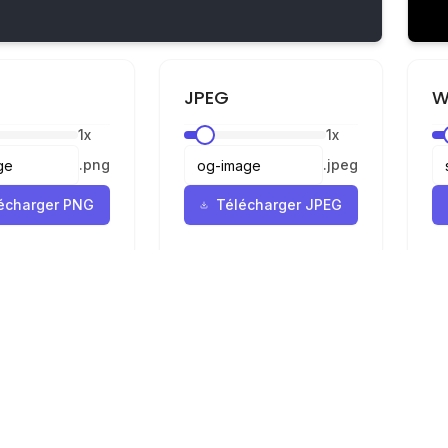
JPEG
W
1
x
1
x
.
png
.
jpeg
écharger PNG
Télécharger JPEG
Mentions légales
Confidentialité
Conditions
r
ur SVG en PNG