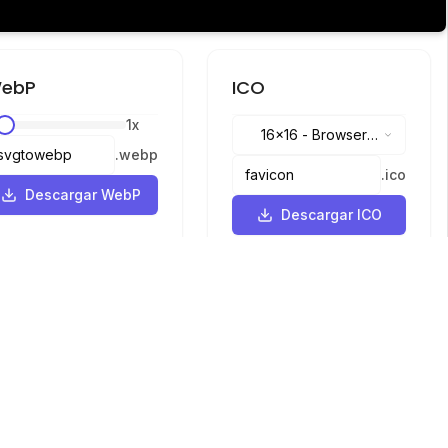
ebP
ICO
1
x
16x16
-
Browser
.
webp
tabs, address bar
.
ico
Descargar WebP
Descargar ICO
Idiomas
English
中文
繁體中文
日本語
русский
português