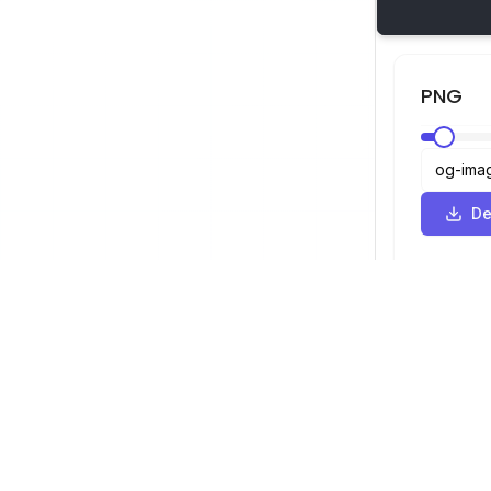
PNG
De
Visor SVG
Navegación
Visor
©
2026
Visor SVG. Todos los derechos
Optimizador
reservados.
Convertidor
Convertidor