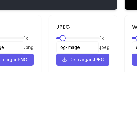
JPEG
W
1
x
1
x
.
png
.
jpeg
scargar PNG
Descargar JPEG
Legal
Privacidad
Términos
 SVG a PNG