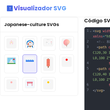
Visualizador SVG
Código S
Japanese-culture
SVGs
1
⌄
<
svg
wid
xmlns
=
"h
2
<!-- 
3
  <
path
C120,30 
L0,100 Z
4
5
  <
path
C120,40 
L0,100 Z
6
7
</
svg
>