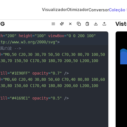
Visualizador
Otimizador
Conversor
Coleção
VG
Vis
th
=
"200"
height
=
"100"
viewBox
=
"0 0 200 100"
ttp://www.w3.org/2000/svg"
>
和風の波 -->
d
=
"M0,50 C20,30 30,70 50,50 C70,30 80,70 100,50 
130,70 150,50 C170,30 180,70 200,50 L200,100 
"
fill
=
"#1E90FF"
opacity
=
"0.7"
 />
d
=
"M0,60 C20,40 30,80 50,60 C70,40 80,80 100,60 
130,80 150,60 C170,40 180,80 200,60 L200,100 
"
fill
=
"#4169E1"
opacity
=
"0.5"
 />