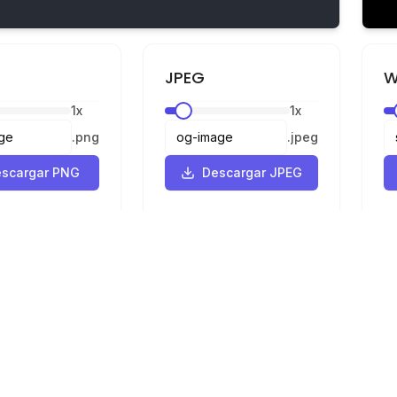
JPEG
W
1
x
1
x
.
png
.
jpeg
scargar PNG
Descargar JPEG
Legal
Privacidad
Términos
 SVG a PNG