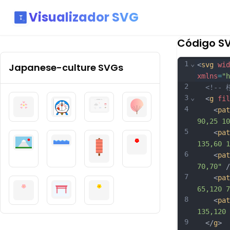
Visualizador SVG
Código S
1
⌄
<
svg
wid
Japanese-culture
SVGs
xmlns
=
"h
2
<!--
3
⌄
  <
g
fil
4
    <
pat
90,25 10
5
    <
pat
135,60 1
6
    <
pat
70,70"
 /
7
    <
pat
65,120 7
8
    <
pat
135,120 
9
  </
g
>