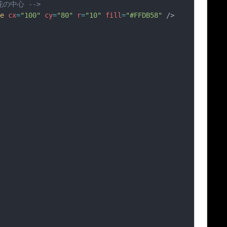
 花の中心 -->
e
cx
=
"100"
cy
=
"80"
r
=
"10"
fill
=
"#FFDB58"
 />