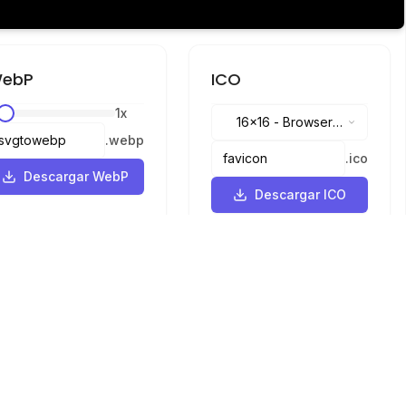
ebP
ICO
1
x
16x16
-
Browser
.
webp
tabs, address bar
.
ico
Descargar WebP
Descargar ICO
Idiomas
English
中文
繁體中文
日本語
русский
português