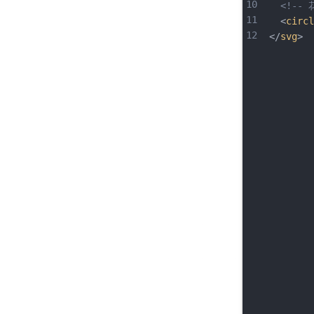
10
<!--
11
  <
circl
12
</
svg
>