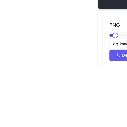
PNG
De
Visor SVG
Navegación
Visor
©
2026
Visor SVG. Todos los derechos
Optimizador
reservados.
Convertidor
Convertidor