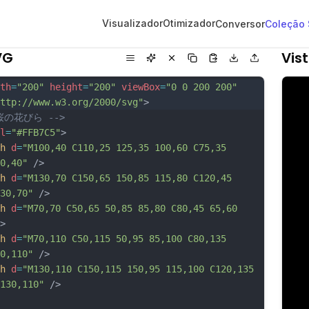
Visualizador
Otimizador
Conversor
Coleção
VG
Vis
th
=
"200"
height
=
"200"
viewBox
=
"0 0 200 200"
ttp://www.w3.org/2000/svg"
>
 桜の花びら -->
l
=
"#FFB7C5"
>
h
d
=
"M100,40 C110,25 125,35 100,60 C75,35 
0,40"
 />
h
d
=
"M130,70 C150,65 150,85 115,80 C120,45 
30,70"
 />
h
d
=
"M70,70 C50,65 50,85 85,80 C80,45 65,60 
>
h
d
=
"M70,110 C50,115 50,95 85,100 C80,135 
0,110"
 />
h
d
=
"M130,110 C150,115 150,95 115,100 C120,135 
130,110"
 />