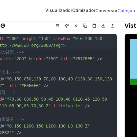
Visualizador
Otimizador
Conversor
Coleção
VG
Vis
th
=
"200"
height
=
"150"
viewBox
=
"0 0 200 150"
ttp://www.w3.org/2000/svg"
>
空の背景 -->
width
=
"200"
height
=
"150"
fill
=
"#87CEEB"
 />
富士山 -->
d
=
"M0,150 C50,130 70,60 100,40 C130,60 150,130 
Z"
fill
=
"#E6E6E6"
 />
雪冠 -->
d
=
"M70,60 C80,50 90,45 100,40 C110,45 120,50 
110,65 90,65 70,60 Z"
fill
=
"white"
 />
山麓部分 -->
d
=
"M0,150 L200,150 L200,130 L0,130 Z"
28B22"
 />