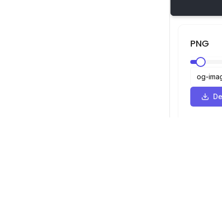
PNG
De
Visor SVG
Navegación
Visor
©
2026
Visor SVG. Todos los derechos
Optimizador
reservados.
Convertidor
Convertidor