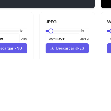
JPEG
W
1
x
1
x
.
png
.
jpeg
scargar PNG
Descargar JPEG
Legal
Privacidad
Términos
 SVG a PNG