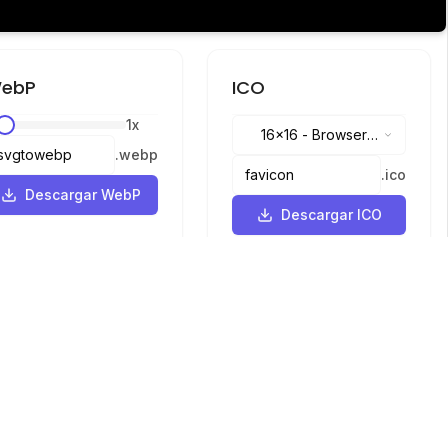
ebP
ICO
1
x
16x16
-
Browser
.
webp
tabs, address bar
.
ico
Descargar WebP
Descargar ICO
Idiomas
English
中文
繁體中文
日本語
русский
português