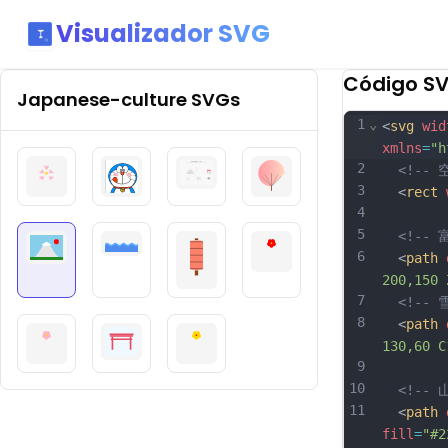
Visualizador SVG
Código S
Japanese-culture
SVGs
1
⌄
<
svg
wid
xmlns
=
"h
2
<!-- 
3
  <
rect
4
5
<!-- 
6
  <
path
200,150 
7
<!-- 
8
  <
path
130,60 C
9
10
<!-- 
11
  <
path
fill
=
"#2