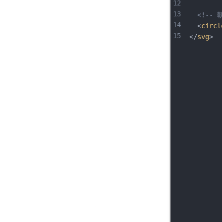
12
13
<!-- 
14
  <
circl
15
</
svg
>