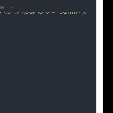
朝日 -->
e
cx
=
"160"
cy
=
"40"
r
=
"15"
fill
=
"#FF0000"
 />