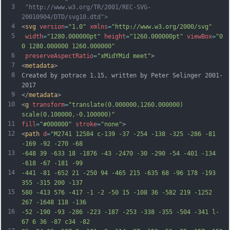
3
 "http://www.w3.org/TR/2001/REC-SVG-
20010904/DTD/svg10.dtd">
4
<
svg
version
=
"1.0"
xmlns
=
"http://www.w3.org/2000/svg"
5
width
=
"1280.000000pt"
height
=
"1260.000000pt"
viewBox
=
"0 
0 1280.000000 1260.000000"
6
preserveAspectRatio
=
"xMidYMid meet"
>
7
<
metadata
>
8
Created by potrace 1.15, written by Peter Selinger 2001-
2017
9
</
metadata
>
10
<
g
transform
=
"translate(0.000000,1260.000000) 
scale(0.100000,-0.100000)"
11
fill
=
"#000000"
stroke
=
"none"
>
12
<
path
d
=
"M2741 12584 c-139 -37 -254 -138 -325 -286 -81 
-169 -92 -270 -68
13
-648 39 -633 18 -1876 -43 -2470 -30 -290 -54 -401 -134 
-618 -67 -181 -99
14
-441 -81 -652 21 -250 94 -465 215 -635 68 -96 178 -193 
355 -315 200 -137
15
580 -413 576 -417 -1 -2 -50 15 -108 36 -582 219 -1252 
267 -1648 118 -136
16
-52 -190 -93 -286 -223 -187 -253 -338 -355 -504 -341 l-
67 6 36 -87 c34 -82