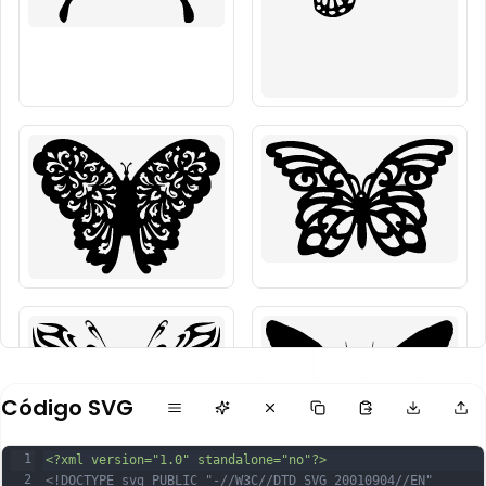
Código SVG
1
<?xml version="1.0" standalone="no"?>
2
<!DOCTYPE svg PUBLIC "-//W3C//DTD SVG 20010904//EN"