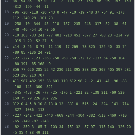
17
36 -94 36 -197 0 -101 -2 -114 -27 -156 -56 -95 -157 -159 
-312 -199 -44 -11
18
-96 -20 -118 -20 -43 0 -47 -10 -19 -48 37 -54 91 -173 
112 -249 28 -101 23
19
-258 -10 -344 -45 -118 -137 -235 -248 -317 -52 -38 -61 
-48 -46 -54 10 -3 56
20
-19 103 -33 241 -77 401 -210 451 -377 27 -88 23 -234 -9 
-315 l-20 -52 27 -5
21
c14 -3 46 -8 71 -11 119 -17 269 -73 325 -122 40 -35 74 
-89 85 -136 24 -91
22
-22 -227 -123 -363 -50 -68 -50 -72 12 -137 54 -58 104 
-80 191 -85 168 -9
23
356 77 620 285 52 42 230 211 395 378 305 307 405 397 581 
523 296 210 707
24
411 987 482 153 38 601 110 612 98 2 -2 -41 -41 -96 -88 
-168 -145 -300 -321
25
-345 -458 -26 -77 -25 -176 1 -221 82 -138 311 -69 529 
159 75 79 226 287 226
26
312 0 4 5 8 10 8 13 0 13 -331 0 -515 -24 -324 -141 -714 
-327 -1086 -113
27
-227 -242 -422 -440 -669 -244 -304 -382 -513 -469 -710 
-65 -149 -87 -243
28
-82 -359 3 -85 7 -103 34 -151 32 -57 97 -115 140 -126 20 
-5 35 4 83 49 111