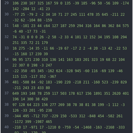
29
106 230 167 325 167 59 0 135 -39 185 -96 50 -56 109 -174 
142 -284 12 -41 23
30
-77 25 -79 2 -2 34 10 71 27 245 111 478 35 645 -211 22 
-32 62 -104 88 -159
31
l48 -101 23 44 c64 127 187 259 294 316 164 86 362 84 575 
-6 40 -17 73 -31
32
74 -31 0 0 0 26 -2 58 -2 33 4 101 12 152 34 195 108 294 
251 335 72 21 179
33
16 275 -14 35 -11 66 -19 67 -17 2 2 -4 20 -13 42 -22 53 
-15 160 17 239 39
34
96 95 171 230 310 136 141 163 183 201 323 19 68 22 104 
22 307 0 198 -3 247
35
-22 350 -65 345 -162 624 -328 945 -60 116 -69 139 -46 
115 115 -117 352 -367
36
481 -508 84 -92 183 -190 220 -218 211 -160 523 -239 829 
-211 243 23 433 80
37
649 193 148 78 259 117 503 178 617 156 1891 351 2620 401 
196 14 300 38 420
38
97 128 64 223 156 277 269 38 78 38 81 38 199 -1 112 -3 
126 -33 201 -95 238
39
-344 495 -712 737 -229 150 -533 312 -848 454 -582 261 
-1172 399 -1987 465
40
-210 17 -971 17 -1210 0 -759 -54 -1468 -163 -2168 -333 