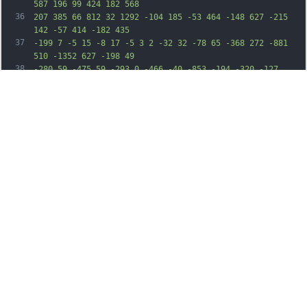
587 196 99 424 182 568
36
207 385 66 812 32 1292 -104 185 -53 464 -148 627 -215 
142 -57 414 -182 435
37
-199 7 -5 15 -8 17 -5 3 2 -32 32 -78 65 -368 272 -881 
510 -1352 627 -198 49
38
-280 59 -475 59 -293 0 -466 -40 -853 -194 -320 -127 
-409 -143 -508 -91 -42
39
22 -58 38 -78 76 -23 45 -24 52 -13 103 43 206 350 405 
754 487 118 24 257 36
40
416 36 138 0 157 -2 273 -34 68 -19 171 -51 229 -71 394 
-138 1059 -495 1630
41
-874 113 -75 219 -144 235 -155 44 -27 -201 213 -335 328 
-284 246 -559 420
42
-990 630 -342 166 -618 262 -940 326 -307 62 -441 65 
-1210 30 -639 -30 -945
43
48 -1135 288 -110 138 -150 290 -110 417 55 173 277 278 
460 216 33 -11 97
44
-34 143 -50 121 -45 242 -74 655 -157 533 -107 806 -179 
1172 -309 325 -115
45
558 -216 768 -331 603 -331 1189 -793 1642 -1294 l58 -65 
-28 50 c-116 207
46
-371 514 -603 728 -347 321 -855 656 -1367 902 -434 209 
-679 291 -1391 465
47
-494 121 -635 166 -828 262 -130 65 -199 110 -267 178 