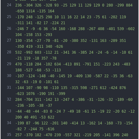
24
236 -304 326 -328 93 -25 129 11 129 129 0 280 -299 884 
-650 1314 -135 164
25
-170 248 -125 298 10 11 16 22 14 23 -75 61 -202 119 
-311 141 -82 17 -224 21
26
-246 7 -9 -6 36 -54 160 -168 288 -267 408 -401 539 -602 
104 -158 153 -293
27
130 -354 -27 -70 -81 -20 -380 352 -131 163 -289 351 
-350 419 -311 340 -626
28
532 -992 603 -112 21 -341 36 -385 24 -24 -6 -14 -10 61 
-21 119 -18 357 -78
29
470 -118 284 -102 634 -413 891 -791 151 -223 243 -483 
188 -527 -68 -53 -113
30
-107 -124 -148 -40 -145 19 -409 130 -587 22 -35 36 -63 
32 -63 -19 0 -101 61
31
-144 107 -90 98 -110 135 -315 598 -271 612 -424 876 
-623 1076 -190 191 -399
32
284 -704 311 -142 13 -247 4 -386 -31 -126 -32 -189 -60 
-236 -105 -38 -37
33
-44 -48 -44 -83 0 -24 7 -49 18 -61 15 -19 22 -20 62 -12 
200 40 491 -53 622
34
-199 87 -96 122 -201 140 -414 13 -162 14 -160 -73 -154 
-82 7 -244 75 -616
35
257 -370 182 -470 239 -557 321 -219 205 -141 396 240 