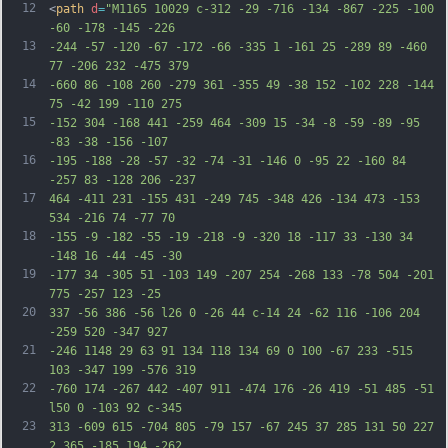
12
<
path
d
=
"M1165 10029 c-312 -29 -716 -134 -867 -225 -100 
-60 -178 -145 -226
13
-244 -57 -120 -67 -172 -66 -335 1 -161 25 -289 89 -460 
77 -206 232 -475 379
14
-660 86 -108 260 -279 361 -355 49 -38 152 -102 228 -144 
75 -42 199 -110 275
15
-152 304 -168 441 -259 464 -309 15 -34 -8 -59 -89 -95 
-83 -38 -156 -107
16
-195 -188 -28 -57 -32 -74 -31 -146 0 -95 22 -160 84 
-257 83 -128 206 -237
17
464 -411 231 -155 431 -249 745 -348 426 -134 473 -153 
534 -216 74 -77 70
18
-155 -9 -182 -55 -19 -218 -9 -320 18 -117 33 -130 34 
-148 16 -44 -45 -30
19
-177 34 -305 51 -103 149 -207 254 -268 133 -78 504 -201 
775 -257 123 -25
20
337 -56 386 -56 l26 0 -26 44 c-14 24 -62 116 -106 204 
-259 520 -347 927
21
-246 1148 29 63 91 134 118 134 69 0 100 -67 233 -515 
103 -347 199 -576 319
22
-760 174 -267 442 -407 911 -474 176 -26 419 -51 485 -51 
l50 0 -103 92 c-345
23
313 -609 615 -704 805 -79 157 -67 245 37 285 131 50 227 
2 365 -185 194 -262