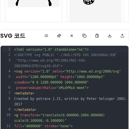
SVG 코드
1
<?xml version="1.0" standalone="no"?>
2
<!DOCTYPE svg PUBLIC "-//W3C//DTD SVG 20010904//EN"
3
 "http://www.w3.org/TR/2001/REC-SVG-
20010904/DTD/svg10.dtd">
4
<
svg
version
=
"1.0"
xmlns
=
"http://www.w3.org/2000/svg"
5
width
=
"1280.000000pt"
height
=
"1004.000000pt"
viewBox
=
"0 0 1280.000000 1004.000000"
6
preserveAspectRatio
=
"xMidYMid meet"
>
7
<
metadata
>
8
Created by potrace 1.15, written by Peter Selinger 2001-
2017
9
</
metadata
>
10
<
g
transform
=
"translate(0.000000,1004.000000) 
scale(0.100000,-0.100000)"
11
fill
=
"#000000"
stroke
=
"none"
>