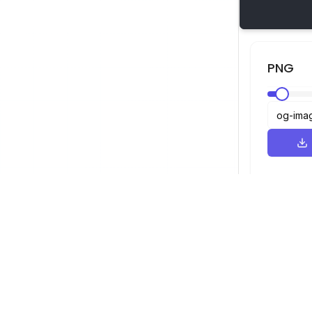
PNG
التنقل
عارض SVG
العارض
عارض SVG. جميع الحقوق محفوظة.
2026
©
المحسن
المحول