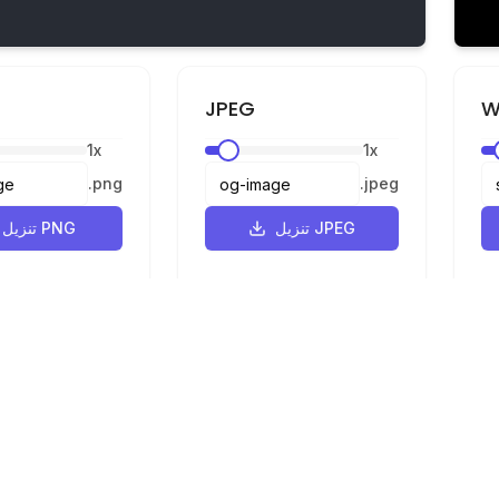
JPEG
W
1
x
1
x
.
png
.
jpeg
تنزيل JPEG
تنزيل PNG
القانونية
الخصوصية
الشروط
محول SVG إلى PNG