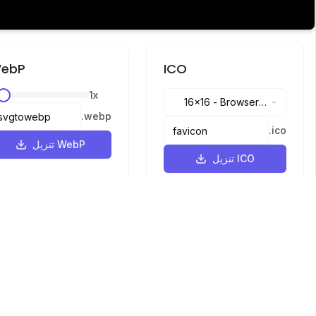
ebP
ICO
1
x
16x16
-
Browser
.
webp
tabs, address bar
.
ico
تنزيل WebP
تنزيل ICO
اللغات
English
中文
繁體中文
日本語
русский
português