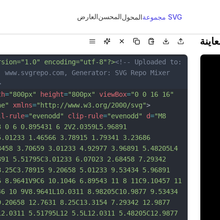
المحسن
العارض
مجموعة SVG
المحول
اينة
rsion="1.0" encoding="utf-8"?>
<!-- Uploaded to: 
, www.svgrepo.com, Generator: SVG Repo Mixer 
>
th
=
"800px"
height
=
"800px"
viewBox
=
"0 0 16 16"
ne"
xmlns
=
"http://www.w3.org/2000/svg"
>
ll-rule
=
"evenodd"
clip-rule
=
"evenodd"
d
=
"M8 
3 0 6 0.895431 6 2V2.0359L5.96891 
5.01233 1.46566 3.78915 1.79341 3.23686 
8458 3.70659 3.01233 4.92977 3.96891 5.48205L4 
891 5.51795C3.01233 6.07023 2.68458 7.29342 
8.25C3.78915 9.20658 5.01233 9.53434 5.96891 
6 8.9641V9C6 10.1046 6.89543 11 8 11C9.10457 11 
46 10 9V8.9641L10.0311 8.98205C10.9877 9.53434 
9.20658 12.7631 8.25C13.3154 7.29342 12.9877 
12.0311 5.51795L12 5.5L12.0311 5.48205C12.9877 