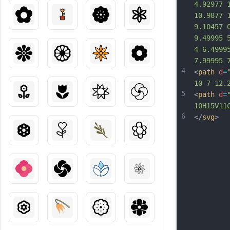
4.92977 
10.9877 
9.10457 
9.49995 
4 6.4999
7.99995 
4
<
path
d
=
10 7 12.
5
<
path
d
=
10H15V11
6
</
svg
>