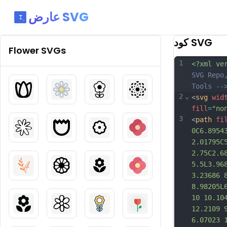
عارض SVG
كود SVG
Flower
SVGs
1
<?xml ve
SVG Repo
Tools --
2
⌄
<
svg
wid
fill
=
"no
3
<
path
fi
0C6.8954
2.01795C
2.75C2.6
5.5L3.96
3.23686 
8.98205L
10 10.10
12.2109 
6.07023 