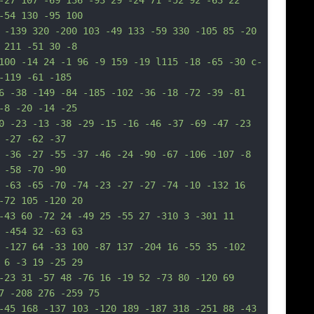
-27 107 -69 136 -93 29 -24 71 -52 92 -63 22 
-54 130 -95 100
 -139 320 -200 103 -49 133 -59 330 -105 85 -20 
 211 -51 30 -8
100 -14 24 -1 96 -9 159 -19 l115 -18 -65 -30 c-
-119 -61 -185
6 -38 -149 -84 -185 -102 -36 -18 -72 -39 -81 
-8 -20 -14 -25
0 -23 -13 -38 -29 -15 -16 -46 -37 -69 -47 -23 
 -27 -62 -37
 -36 -27 -55 -37 -46 -24 -90 -67 -106 -107 -8 
 -58 -70 -90
 -63 -65 -70 -74 -23 -27 -27 -74 -10 -132 16 
-72 105 -120 20
-43 60 -72 24 -49 25 -55 27 -310 3 -301 11 
 -454 32 -63 63
 -127 64 -33 100 -87 137 -204 16 -55 35 -102 
 6 -3 19 -25 29
-23 31 -57 48 -76 16 -19 52 -73 80 -120 69 
7 -208 276 -259 75
-45 168 -137 103 -120 189 -187 318 -251 88 -43 