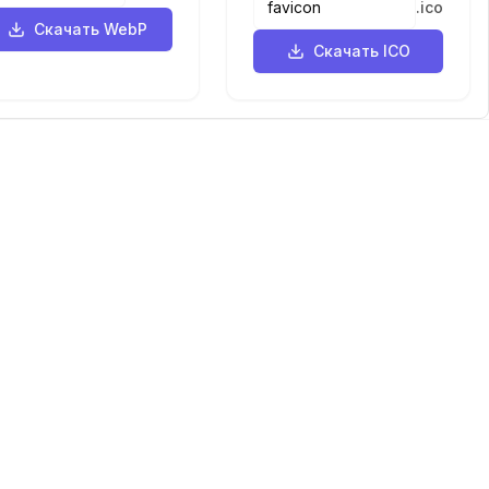
.
ico
Скачать WebP
Скачать ICO
Языки
English
中文
繁體中文
日本語
русский
português
español
한국어
العربية
हिंदी
français
deutsch
ewer
VercelAPP
PSL Scale
Qwen Image Layered
Moltbook AI