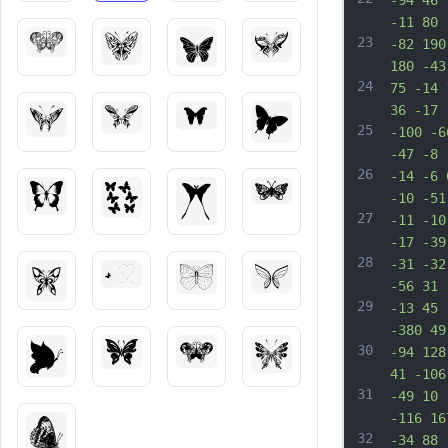
-94 46 
-11 80 
23
-82 190
180 -43
24
75 -14 
36 -17 
25
-100 -6
-47 -8 
26
-14 -6 
-10 -51
27
-11 -10
-17 -39
28
-31 -32
-56 31 
29
-13 45 
-380 49
30
-94 128
41 -106
31
-49 10 
-116 16
32
-34 88 