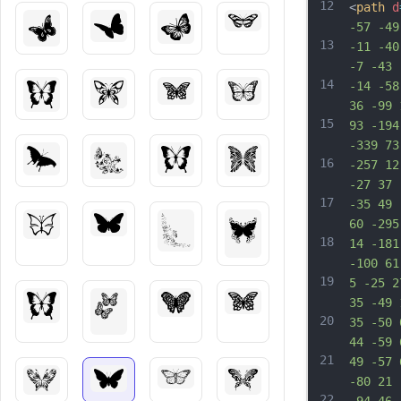
12
<
path
d
-57 -49
13
-11 -40
-7 -43 
14
-14 -58
36 -99 
15
93 -194
-339 73
16
-257 12
-27 37 
17
-35 49 
60 -295
18
14 -181
-100 61
19
5 -25 2
35 -49 
20
35 -50 
44 -59 
21
49 -57 
-80 21 
22