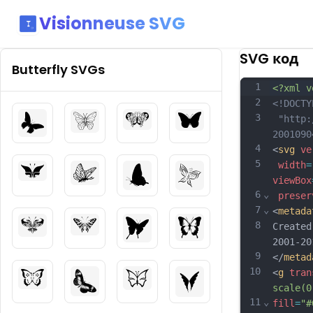
Visionneuse SVG
SVG код
Butterfly
SVGs
1
<?xml v
2
<!DOCTY
3
 "http:
2001090
4
<
svg
ve
5
width
=
viewBox
6
⌄
preser
7
⌄
<
metada
8
Created
2001-20
9
</
metad
10
<
g
tran
scale(0
11
⌄
fill
=
"#