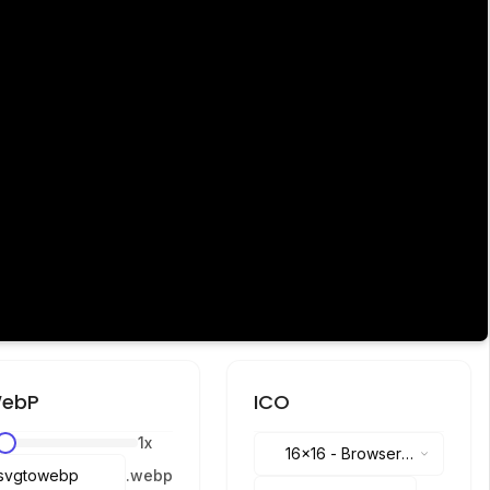
ebP
ICO
1
x
16x16
-
Browser
.
webp
tabs, address bar