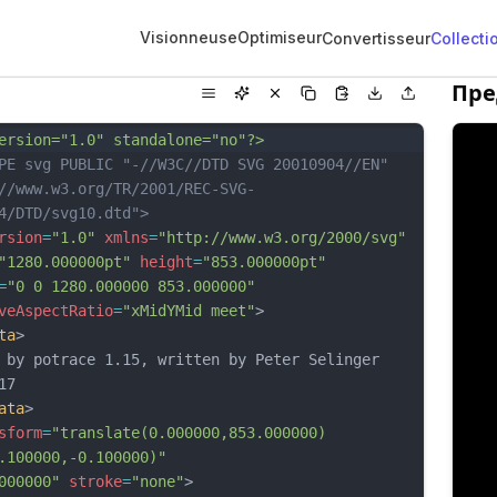
Visionneuse
Optimiseur
Convertisseur
Collecti
Пре
ersion="1.0" standalone="no"?>
PE svg PUBLIC "-//W3C//DTD SVG 20010904//EN"
//www.w3.org/TR/2001/REC-SVG-
4/DTD/svg10.dtd">
rsion
=
"1.0"
xmlns
=
"http://www.w3.org/2000/svg"
"1280.000000pt"
height
=
"853.000000pt"
=
"0 0 1280.000000 853.000000"
veAspectRatio
=
"xMidYMid meet"
>
ta
>
 by potrace 1.15, written by Peter Selinger 
17
ata
>
sform
=
"translate(0.000000,853.000000) 
.100000,-0.100000)"
000000"
stroke
=
"none"
>