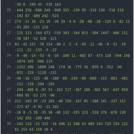
-50 0 -199 45 -535 163
20
-444 156 -696 249 -960 355 -239 95 -319 130 -718 310 
-192 87 -489 242 -523
21
273 -11 10 -23 19 -26 19 -9 0 -28 -86 -28 -129 0 -82 12 
-93 265 -231 210
22
-115 313 -164 673 -319 383 -164 815 -304 1447 -466 151 
-39 187 -52 320 -121
23
83 -42 152 -78 154 -80 2 -2 -4 -45 -12 -96 -9 -51 -19 
-111 -22 -133 -3 -22
24
-9 -46 -14 -53 -6 -10 -100 11 -402 87 -473 120 -594 148 
-1074 245 -566 115
25
-1152 206 -1600 248 -174 16 -775 16 -970 0 -352 -30 
-831 -129 -1110 -231
26
-44 -16 -125 -46 -180 -66 -249 -90 -660 -315 -881 -481 
-212 -159 -294 -295
27
-294 -489 0 -97 53 -262 117 -367 186 -302 567 -647 950 
-860 95 -53 175 -90
28
222 -103 87 -23 103 -40 159 -167 85 -188 141 -237 312 
-273 47 -9 93 -21 102
29
-26 9 -5 26 -35 38 -66 132 -355 223 -518 378 -676 139 
-142 263 -209 446
30
-242 114 -21 315 -16 446 11 208 43 489 143 710 254 122 
61 153 63 159 10 4