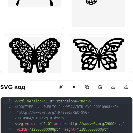
SVG код
1
<?xml version="1.0" standalone="no"?>
2
<!DOCTYPE svg PUBLIC "-//W3C//DTD SVG 20010904//EN"
3
 "http://www.w3.org/TR/2001/REC-SVG-
20010904/DTD/svg10.dtd">
4
<
svg
version
=
"1.0"
xmlns
=
"http://www.w3.org/2000/svg"
5
width
=
"1280.000000pt"
height
=
"1185.000000pt"