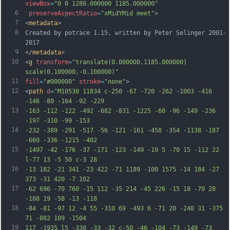
viewBox
=
"0 0 1280.000000 1185.000000"
6
preserveAspectRatio
=
"xMidYMid meet"
>
7
<
metadata
>
8
Created by potrace 1.15, written by Peter Selinger 2001-
2017
9
</
metadata
>
10
<
g
transform
=
"translate(0.000000,1185.000000) 
scale(0.100000,-0.100000)"
11
fill
=
"#000000"
stroke
=
"none"
>
12
<
path
d
=
"M10530 11834 c-250 -67 -720 -262 -1003 -416 
-146 -80 -164 -92 -229
13
-163 -112 -122 -492 -682 -831 -1225 -60 -96 -149 -236 
-197 -310 -99 -153
14
-232 -389 -291 -517 -56 -121 -161 -458 -354 -1138 -187 
-660 -336 -1215 -402
15
-1497 -42 -176 -37 -171 -123 -149 -19 5 -70 15 -112 22 
l-77 13 -5 50 c-3 28
16
-13 182 -21 341 -23 422 -71 1189 -100 1575 -14 184 -27 
373 -31 420 -7 102
17
-62 696 -70 760 -15 112 -35 214 -45 226 -15 18 -70 28 
-108 19 -58 -13 -118
18
-84 -81 -97 12 -4 55 -310 69 -493 6 -71 20 -240 31 -375 
71 -882 109 -1504
19
117 -1935 l5 -330 -33 -32 c-50 -46 -104 -73 -149 -73 