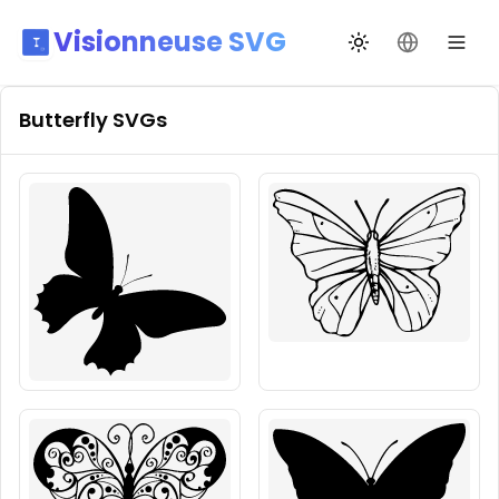
Visionneuse SVG
Переключить те
Сменить я
Butterfly
SVGs