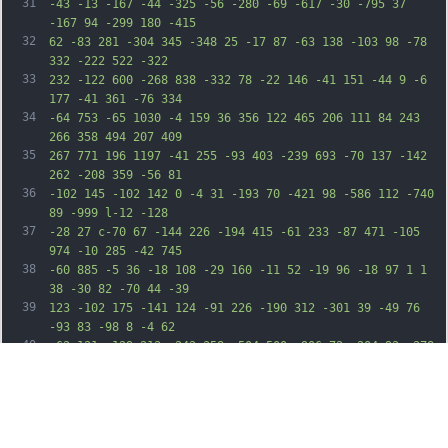
31
-43 -13 -167 -44 -325 -56 -280 -69 -617 -30 -795 37 
-167 94 -299 180 -415
32
62 -83 281 -304 345 -348 25 -17 87 -63 138 -103 98 -78 
332 -222 522 -322
33
232 -122 600 -268 838 -332 78 -22 146 -41 151 -44 9 -6 
177 -41 361 -76 334
34
-64 753 -65 1030 -4 159 36 356 122 465 206 111 84 243 
266 358 494 207 409
35
267 771 196 1197 -41 255 -93 403 -239 693 -70 137 -142 
262 -208 359 -56 81
36
-102 145 -102 142 0 -4 31 -193 70 -421 98 -586 112 -740 
89 -999 l-12 -128
37
-28 27 c-70 67 -144 226 -194 415 -61 233 -87 471 -105 
974 -10 285 -42 745
38
-60 885 -5 36 -18 108 -29 160 -11 52 -19 96 -18 97 1 1 
38 -30 82 -70 44 -39
39
123 -102 175 -141 124 -91 226 -190 312 -301 39 -49 76 
-93 83 -98 8 -4 62
40
-62 121 -129 213 -242 358 -504 500 -906 72 -204 93 -278 
168 -603 35 -152 72
41
-288 81 -303 40 -61 123 -12 163 97 64 170 49 365 -50 
662 -44 131 -150 389
42
-192 467 -13 24 -65 122 -116 218 -117 220 -251 451 -348 
600 -78 120 -382