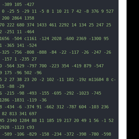
 -389 105 -427
 0 -25 5 -29 11 -5 8 1 10 21 7 42 -8 376 9 527 
 200 2864 1358
70 222 680 374 1433 461 2292 14 134 25 247 25 
2 -251 11 -464
1656 -504 c1161 -124 2028 -600 2369 -1300 95 
1 -365 141 -524
-325 -756 -808 -888 -84 -22 -117 -26 -247 -26 
 -157 1 -235 27
0 -564 329 -797 700 -223 354 -419 879 -547 
9 175 -96 502 -96
5 2 27 38 23 20 -2 102 -11 182 -19z m11684 8 c-
15 -88 -29
6 -215 -98 -493 -155 -695 -292 -1023 -745 
1286 -1831 -119 -36
8 -434 -6 -374 91 -662 312 -787 604 -103 236 
 82 813 341 697
45 2340 1284 88 11 185 19 217 20 49 1 56 -1 52 
2928 -1123 c93
 -589 -106 -829 -158 -234 -372 -398 -780 -598 