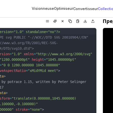
Visionneuse
Optimiseur
Convertisseur
Collecti
Пре
ersion="1.0" standalone="no"?>
PE svg PUBLIC "-//W3C//DTD SVG 20010904//EN"
//www.w3.org/TR/2001/REC-SVG-
4/DTD/svg10.dtd">
rsion
=
"1.0"
xmlns
=
"http://www.w3.org/2000/svg"
"1280.000000pt"
height
=
"1045.000000pt"
=
"0 0 1280.000000 1045.000000"
veAspectRatio
=
"xMidYMid meet"
>
ta
>
 by potrace 1.15, written by Peter Selinger 
17
ata
>
sform
=
"translate(0.000000,1045.000000) 
.100000,-0.100000)"
000000"
stroke
=
"none"
>