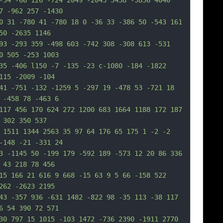
-34 -66 126 -724 2049 -2043 3438 -3836 4040 
7 -962 257 -1430
0 31 -780 41 -780 18 0 -36 33 -386 50 -543 161 
50 -2635 1146
93 -293 359 -498 603 -742 308 -308 613 -531 
0 505 -253 1003
35 -406 l150 -7 -135 -23 c-1080 -184 -1822 
115 -2009 -104
41 -751 -132 -1259 5 -297 19 -478 53 -721 18 
 -458 78 -463 6
117 456 170 624 272 1200 683 1664 1188 172 187 
 302 350 537
 1511 1344 2563 35 97 64 176 65 175 1 -2 -2 
-148 -21 -331 24
3 -1145 50 -199 179 -592 189 -573 12 20 86 336 
 43 218 78 456
15 166 21 616 9 668 -15 63 9 5 66 -158 522 
262 -2623 2195
43 -357 936 -631 1482 -822 98 -35 113 -38 117 
6 54 390 72 571
30 797 15 1015 -103 1472 -736 2390 -1911 2770 