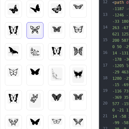
12
<
path
d
-1187 -
13
-1246 -
-33 180
14
263 -67
621 125
15
200 587
0 50 -2
16
14 -131
-178 -3
17
-1205 l
-29 463
18
1280 -2
-15 -69
19
-116 73
-369 35
20
577 -15
0 -21 1
21
14 -58 
-99 -58
22