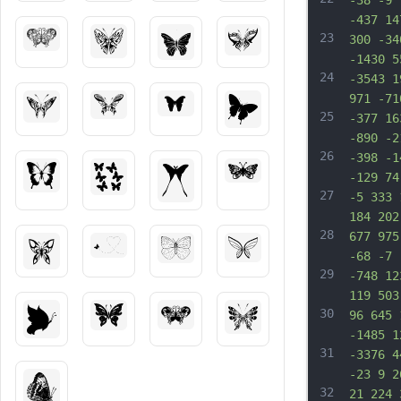
-38 -9 
-437 14
23
300 -34
-1430 5
24
-3543 1
971 -71
25
-377 16
-890 -2
26
-398 -1
-129 74
27
-5 333 
184 202
28
677 975
-68 -7 
29
-748 12
119 503
30
96 645 
-1485 1
31
-3376 4
-23 9 2
32
21 224 