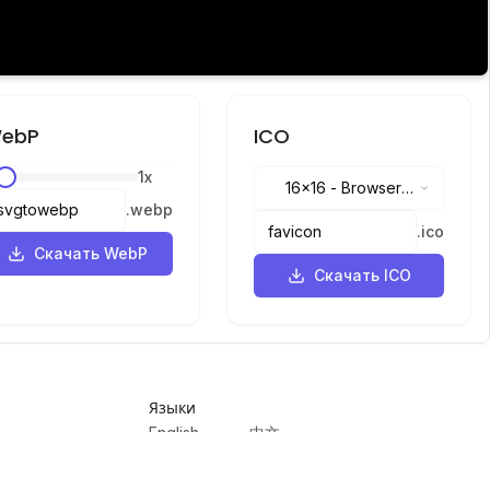
ebP
ICO
1
x
16x16
-
Browser
.
webp
tabs, address bar
.
ico
Скачать WebP
Скачать ICO
Языки
English
中文
繁體中文
日本語