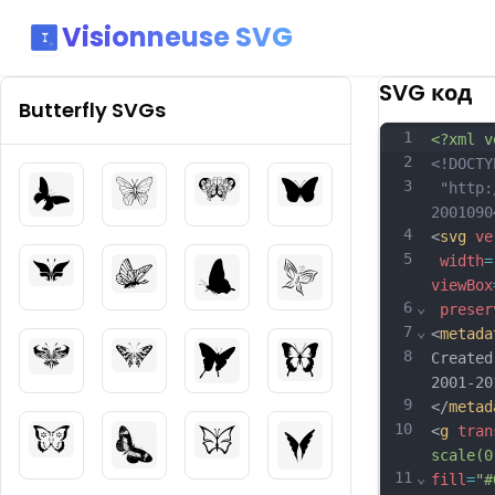
Visionneuse SVG
SVG код
Butterfly
SVGs
1
<?xml v
2
<!DOCTY
3
 "http:
2001090
4
<
svg
ve
5
width
=
viewBox
6
⌄
preser
7
⌄
<
metada
8
Created
2001-20
9
</
metad
10
<
g
tran
scale(0
11
⌄
fill
=
"#