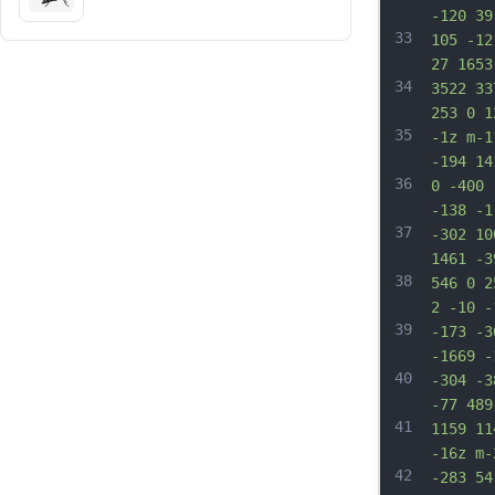
-120 39
33
105 -12
27 1653
34
3522 33
253 0 1
35
-1z m-1
-194 14
36
0 -400 
-138 -1
37
-302 10
1461 -3
38
546 0 2
2 -10 -
39
-173 -3
-1669 -
40
-304 -3
-77 489
41
1159 11
-16z m-
42
-283 54