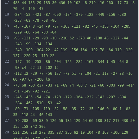
17
483 44 135 29 185 30 436 10 102 -8 219 -16 260 -17 73 -3 
70 -4 -160 -47
18
-284 -52 -421 -87 -690 -174 -379 -122 -449 -156 -530 
-257 -63 -78 -68 -96
19
-45 -167 8 -24 -9 -37 -163 -121 -82 -45 -155 -104 -285 
-229 -66 -64 -80 -84
20
-93 -131 -29 -98 -10 -210 62 -378 46 -108 43 -127 -44 
-243 -99 -134 -134
21
-240 -100 -304 22 -42 119 -156 164 -192 78 -64 119 -129 
137 -220 25 -119 22
22
-157 -19 -255 -86 -204 -125 -284 -167 -344 l-45 -64 8 
-93 c4 -52 11 -102 15
23
-112 12 -29 77 -56 177 -73 51 -8 104 -21 118 -27 33 -16 
60 -97 67 -200 l6
24
-78 68 -60 c37 -33 71 -69 74 -80 7 -21 -60 -303 -99 -414 
-51 -149 -92 -221
25
-245 -435 -54 -74 -128 -179 -164 -232 -143 -207 -304 
-384 -462 -510 -53 -42
26
-80 -71 -105 -119 -32 -58 -35 -72 -35 -146 0 -80 1 -83 
35 -118 44 -46 143
27
-79 208 -69 58 9 126 56 185 129 54 66 180 317 217 430 50 
155 158 342 302
28
521 256 318 272 335 337 355 62 19 104 -8 168 -106 129 
-200 156 -225 247