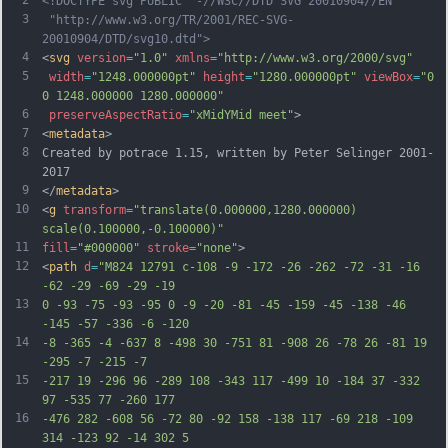
<!DOCTYPE svg PUBLIC "-//W3C//DTD SVG 20010904//EN"
3
 "http://www.w3.org/TR/2001/REC-SVG-
20010904/DTD/svg10.dtd">
4
<
svg
version
=
"1.0"
xmlns
=
"http://www.w3.org/2000/svg"
5
width
=
"1248.000000pt"
height
=
"1280.000000pt"
viewBox
=
"0 
0 1248.000000 1280.000000"
6
preserveAspectRatio
=
"xMidYMid meet"
>
7
<
metadata
>
8
Created by potrace 1.15, written by Peter Selinger 2001-
2017
9
</
metadata
>
10
<
g
transform
=
"translate(0.000000,1280.000000) 
scale(0.100000,-0.100000)"
11
fill
=
"#000000"
stroke
=
"none"
>
12
<
path
d
=
"M824 12791 c-108 -9 -172 -26 -262 -72 -31 -16 
-62 -29 -69 -29 -19
13
0 -93 -75 -93 -95 0 -9 -20 -81 -45 -159 -45 -138 -46 
-145 -57 -336 -6 -120
14
-8 -365 -4 -637 8 -498 30 -751 81 -908 26 -78 26 -81 19 
-295 -7 -215 -7
15
-217 19 -296 96 -289 108 -343 117 -499 10 -184 37 -332 
97 -535 77 -260 177
16
-476 282 -608 56 -72 80 -92 158 -138 117 -69 218 -109 
314 -123 92 -14 302 5