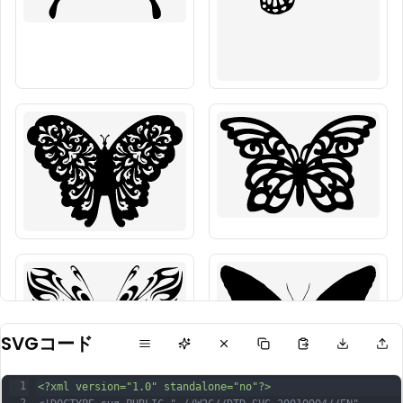
SVGコード
1
<?xml version="1.0" standalone="no"?>
2