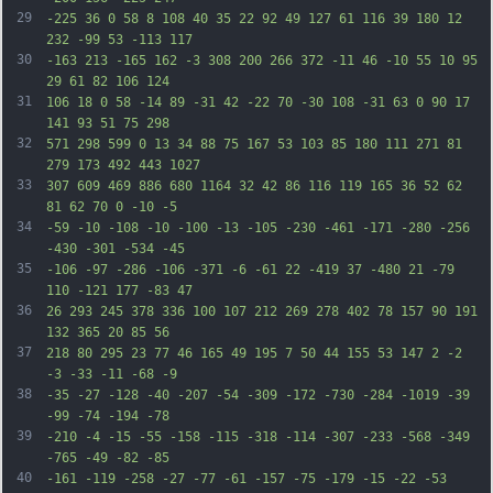
29
-225 36 0 58 8 108 40 35 22 92 49 127 61 116 39 180 12 
232 -99 53 -113 117
30
-163 213 -165 162 -3 308 200 266 372 -11 46 -10 55 10 95 
29 61 82 106 124
31
106 18 0 58 -14 89 -31 42 -22 70 -30 108 -31 63 0 90 17 
141 93 51 75 298
32
571 298 599 0 13 34 88 75 167 53 103 85 180 111 271 81 
279 173 492 443 1027
33
307 609 469 886 680 1164 32 42 86 116 119 165 36 52 62 
81 62 70 0 -10 -5
34
-59 -10 -108 -10 -100 -13 -105 -230 -461 -171 -280 -256 
-430 -301 -534 -45
35
-106 -97 -286 -106 -371 -6 -61 22 -419 37 -480 21 -79 
110 -121 177 -83 47
36
26 293 245 378 336 100 107 212 269 278 402 78 157 90 191 
132 365 20 85 56
37
218 80 295 23 77 46 165 49 195 7 50 44 155 53 147 2 -2 
-3 -33 -11 -68 -9
38
-35 -27 -128 -40 -207 -54 -309 -172 -730 -284 -1019 -39 
-99 -74 -194 -78
39
-210 -4 -15 -55 -158 -115 -318 -114 -307 -233 -568 -349 
-765 -49 -82 -85
40
-161 -119 -258 -27 -77 -61 -157 -75 -179 -15 -22 -53 