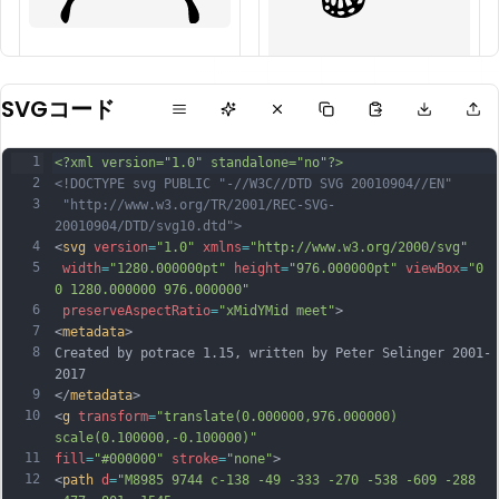
SVGコード
1
<?xml version="1.0" standalone="no"?>
2
<!DOCTYPE svg PUBLIC "-//W3C//DTD SVG 20010904//EN"
3
 "http://www.w3.org/TR/2001/REC-SVG-
20010904/DTD/svg10.dtd">
4
<
svg
version
=
"1.0"
xmlns
=
"http://www.w3.org/2000/svg"
5
width
=
"1280.000000pt"
height
=
"976.000000pt"
viewBox
=
"0 
0 1280.000000 976.000000"
6
preserveAspectRatio
=
"xMidYMid meet"
>
7
<
metadata
>
8
Created by potrace 1.15, written by Peter Selinger 2001-
2017
9
</
metadata
>
10
<
g
transform
=
"translate(0.000000,976.000000) 
scale(0.100000,-0.100000)"
11
fill
=
"#000000"
stroke
=
"none"
>
12
<
path
d
=
"M8985 9744 c-138 -49 -333 -270 -538 -609 -288 