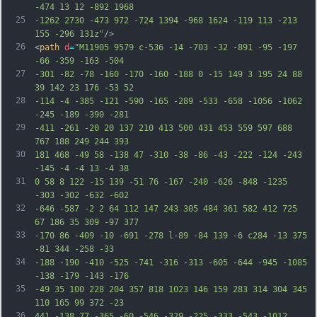
-474 13 12 -892 1968
25
-1262 2730 -473 972 -724 1394 -968 1624 -119 113 -213 
155 -296 131z"
/>
26
<
path
d
=
"M11905 9579 c-536 -14 -703 -32 -891 -95 -197 
-66 -359 -163 -504
27
-301 -82 -78 -160 -170 -160 -188 0 -15 149 3 195 24 88 
39 142 23 176 -53 52
28
-114 -4 -385 -121 -590 -165 -289 -533 -658 -1056 -1062 
-245 -189 -390 -281
29
-411 -261 -20 20 137 210 413 500 431 453 559 597 688 
767 188 249 244 393
30
181 468 -49 58 -138 47 -310 -38 -86 -43 -222 -124 -243 
-145 -4 -4 13 -4 38
31
0 58 8 122 -15 139 -51 76 -167 -240 -626 -848 -1235 
-303 -302 -632 -602
32
-646 -587 -2 2 64 112 147 243 305 484 361 582 412 725 
67 186 35 309 -97 377
33
-170 86 -409 -10 -691 -278 l-89 -84 139 -6 c284 -13 375 
-81 344 -258 -33
34
-188 -190 -410 -525 -741 -316 -313 -605 -644 -945 -1085 
-138 -179 -143 -176
35
-49 35 100 228 204 357 818 1023 146 159 283 314 304 345 
110 165 99 372 -23
36
441 -138 77 -365 -60 -546 -329 -225 -333 -543 -1012 