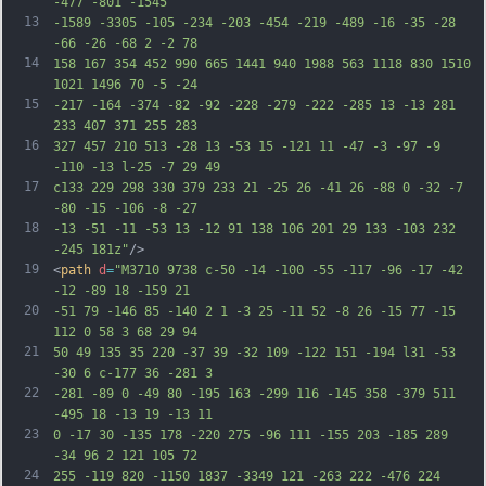
-477 -801 -1545
13
-1589 -3305 -105 -234 -203 -454 -219 -489 -16 -35 -28 
-66 -26 -68 2 -2 78
14
158 167 354 452 990 665 1441 940 1988 563 1118 830 1510 
1021 1496 70 -5 -24
15
-217 -164 -374 -82 -92 -228 -279 -222 -285 13 -13 281 
233 407 371 255 283
16
327 457 210 513 -28 13 -53 15 -121 11 -47 -3 -97 -9 
-110 -13 l-25 -7 29 49
17
c133 229 298 330 379 233 21 -25 26 -41 26 -88 0 -32 -7 
-80 -15 -106 -8 -27
18
-13 -51 -11 -53 13 -12 91 138 106 201 29 133 -103 232 
-245 181z"
/>
19
<
path
d
=
"M3710 9738 c-50 -14 -100 -55 -117 -96 -17 -42 
-12 -89 18 -159 21
20
-51 79 -146 85 -140 2 1 -3 25 -11 52 -8 26 -15 77 -15 
112 0 58 3 68 29 94
21
50 49 135 35 220 -37 39 -32 109 -122 151 -194 l31 -53 
-30 6 c-177 36 -281 3
22
-281 -89 0 -49 80 -195 163 -299 116 -145 358 -379 511 
-495 18 -13 19 -13 11
23
0 -17 30 -135 178 -220 275 -96 111 -155 203 -185 289 
-34 96 2 121 105 72
24
255 -119 820 -1150 1837 -3349 121 -263 222 -476 224 