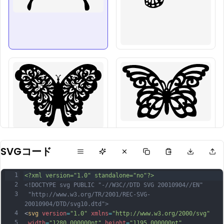
SVGコード
1
<?xml version="1.0" standalone="no"?>
2
<!DOCTYPE svg PUBLIC "-//W3C//DTD SVG 20010904//EN"
3
 "http://www.w3.org/TR/2001/REC-SVG-
20010904/DTD/svg10.dtd">
4
<
svg
version
=
"1.0"
xmlns
=
"http://www.w3.org/2000/svg"
5
width
=
"1280.000000pt"
height
=
"1195.000000pt"