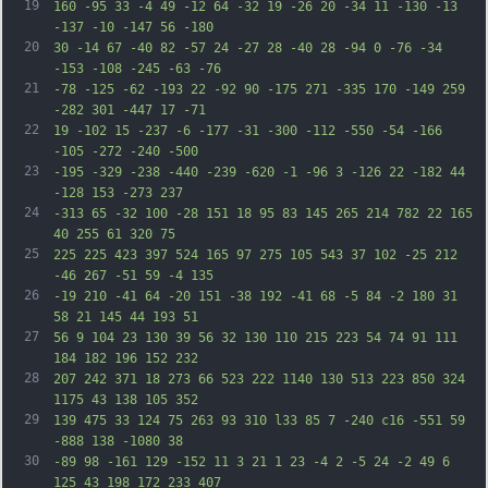
19
160 -95 33 -4 49 -12 64 -32 19 -26 20 -34 11 -130 -13 
-137 -10 -147 56 -180
20
30 -14 67 -40 82 -57 24 -27 28 -40 28 -94 0 -76 -34 
-153 -108 -245 -63 -76
21
-78 -125 -62 -193 22 -92 90 -175 271 -335 170 -149 259 
-282 301 -447 17 -71
22
19 -102 15 -237 -6 -177 -31 -300 -112 -550 -54 -166 
-105 -272 -240 -500
23
-195 -329 -238 -440 -239 -620 -1 -96 3 -126 22 -182 44 
-128 153 -273 237
24
-313 65 -32 100 -28 151 18 95 83 145 265 214 782 22 165 
40 255 61 320 75
25
225 225 423 397 524 165 97 275 105 543 37 102 -25 212 
-46 267 -51 59 -4 135
26
-19 210 -41 64 -20 151 -38 192 -41 68 -5 84 -2 180 31 
58 21 145 44 193 51
27
56 9 104 23 130 39 56 32 130 110 215 223 54 74 91 111 
184 182 196 152 232
28
207 242 371 18 273 66 523 222 1140 130 513 223 850 324 
1175 43 138 105 352
29
139 475 33 124 75 263 93 310 l33 85 7 -240 c16 -551 59 
-888 138 -1080 38
30
-89 98 -161 129 -152 11 3 21 1 23 -4 2 -5 24 -2 49 6 
125 43 198 172 233 407