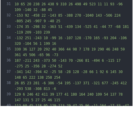
31
10 65 20 238 26 438 9 310 26 498 49 523 11 11 93 -96 
109 -140 32 -88 45
32
-153 92 -458 22 -143 85 -388 270 -1040 143 -506 224 
-805 245 -907 9 -40 25
33
-174 35 -298 32 -363 51 -439 134 -525 41 -44 77 -68 181 
-119 209 -103 239
34
-132 251 -243 10 -99 16 -107 128 -170 165 -93 204 -106 
320 -104 56 1 199 16
35
330 36 127 20 292 40 366 44 98 7 178 19 290 46 248 59 
361 45 506 -65 96 -73
36
187 -211 243 -373 50 -143 70 -266 81 -494 6 -115 17 
-275 25 -356 28 -274 52
37
-341 142 -394 42 -25 58 -28 128 -28 66 1 92 6 145 30 
148 65 222 138 258 254
38
26 85 23 281 -6 386 -54 195 -137 371 -321 677 -245 412 
-293 538 -308 813 -6
39
129 6 246 42 411 39 177 41 180 164 240 109 54 137 78 
147 131 5 27 25 46 115
40
112 60 45 118 95 129 113 29 47 25 96 -11 164 -17 33 -47 
102 -66 154 -19 52
41
-43 118 -54 145 -10 28 -18 75 -19 106 0 65 9 76 92 113 
31 14 60 31 65 38 4
42
7 10 66 13 131 5 110 7 120 29 138 13 10 39 19 58 19 37 