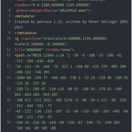
viewBox
=
"0 0 1280.000000 1195.000000"
6
preserveAspectRatio
=
"xMidYMid meet"
>
7
<
metadata
>
8
Created by potrace 1.15, written by Peter Selinger 2001-
2017
9
</
metadata
>
10
<
g
transform
=
"translate(0.000000,1195.000000) 
scale(0.100000,-0.100000)"
11
fill
=
"#000000"
stroke
=
"none"
>
12
<
path
d
=
"M810 11944 c-14 -2 -59 -9 -100 -15 -286 -42 
-517 -194 -634 -418
13
-58 -111 -70 -169 -70 -321 1 -240 60 -431 279 -905 189 
-408 312 -740 395
14
-1060 64 -245 77 -340 104 -730 2 -33 20 -118 40 -190 35 
-125 36 -137 38
15
-320 l3 -190 47 -110 c25 -60 67 -186 92 -278 81 -289 
163 -453 284 -569 207
16
-198 471 -272 1011 -285 l274 -6 -89 -34 c-151 -56 -278 
-112 -344 -151 -72
17
-43 -171 -136 -220 -207 -31 -46 -170 -305 -265 -495 -94 
-188 -111 -310 -75
18
-536 35 -216 29 -244 -94 -519 -67 -149 -51 -199 103 
-330 101 -85 105 -88