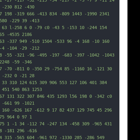
1 -27 -117 -52 -215 -54 -217 -2 -3 -7 9 -11 24 
 -230 812 -430
7 198 -319 666 -413 834 -809 1443 -1990 2341 
580 -229 39 -413
 63 l-258 6 0 -79 c0 -43 5 -153 10 -244 154 
65 -4535 2186
63 -337 949 -510 1504 -533 96 -4 168 -10 160 
-4 -104 -29 -212
8 -55 -321 -96 -495 -197 -683 -397 -1042 -1043 
2248 -59 -346
7 -70 -811 0 -350 29 -754 85 -1160 16 -121 30 
 -232 0 -21 28
 33 310 124 615 309 906 553 127 106 401 384 
 451 540 863 1253
67 131 322 307 846 435 1293 l56 198 0 -342 c0 
 -661 99 -1021
 160 -626 167 -612 9 17 82 437 129 745 45 296 
75 964 0 97 1
75 1 -1 34 -112 74 -247 134 -458 309 -965 431 
8 -181 296 -616
4 315 -565 604 -961 972 -1330 285 -286 549 