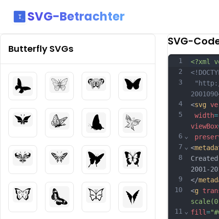
SVG-Betrachter
SVG-Cod
Butterfly
SVGs
1
<?xml v
2
<!DOCTY
3
 "http:
2001090
4
<
svg
ve
5
width
=
viewBox
6
⌄
preser
7
⌄
<
metada
8
Created
2001-20
9
</
metad
10
<
g
tran
scale(0
11
⌄
fill
=
"#