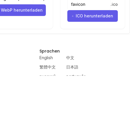
.
ico
WebP herunterladen
ICO herunterladen
Sprachen
English
中文
繁體中文
日本語
русский
português
español
한국어
العربية
हिंदी
français
deutsch
ewer
VercelAPP
PSL Scale
Qwen Image Layered
Moltbook AI