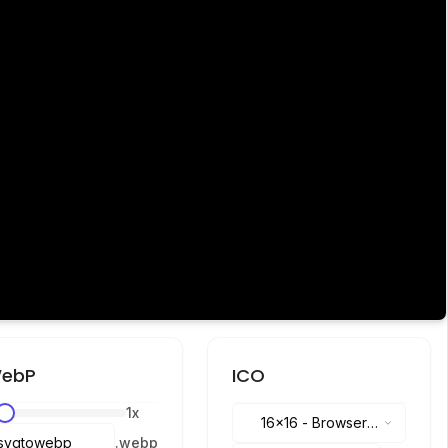
ebP
ICO
1
x
16x16
-
Browser
.
webp
tabs, address bar