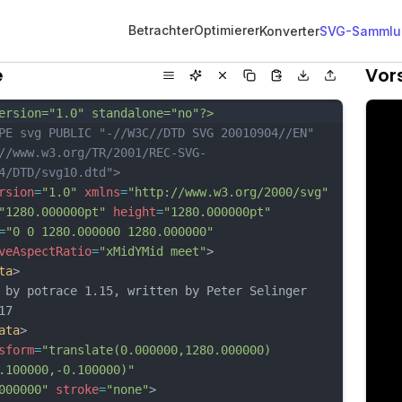
Betrachter
Optimierer
Konverter
SVG-Sammlu
e
Vor
ersion="1.0" standalone="no"?>
PE svg PUBLIC "-//W3C//DTD SVG 20010904//EN"
//www.w3.org/TR/2001/REC-SVG-
4/DTD/svg10.dtd">
rsion
=
"1.0"
xmlns
=
"http://www.w3.org/2000/svg"
"1280.000000pt"
height
=
"1280.000000pt"
=
"0 0 1280.000000 1280.000000"
veAspectRatio
=
"xMidYMid meet"
>
ta
>
 by potrace 1.15, written by Peter Selinger 
17
ata
>
sform
=
"translate(0.000000,1280.000000) 
.100000,-0.100000)"
000000"
stroke
=
"none"
>