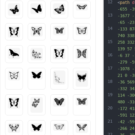
12
<
path
d
-655 -3
13
-1677 -
-65 -23
14
-133 87
740 338
15
258 332
139 57 
16
-6 37 -
-279 -5
17
-1078 -
21 0 -3
18
-36 569
-332 34
19
114 -30
480 -31
20
-172 41
-591 12
21
-42 -59
-266 24
22