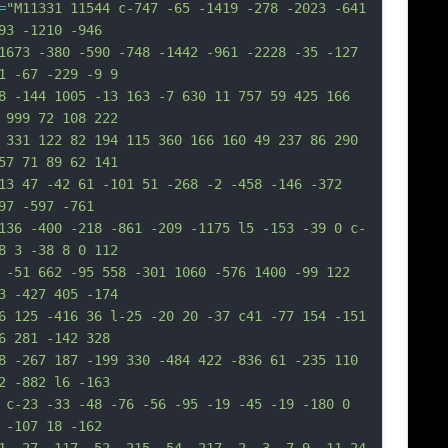
=
"M11331 11544 c-747 -65 -1419 -278 -2023 -641 
93 -1210 -946
1673 -380 -590 -748 -1442 -961 -2228 -35 -127 
1 -67 -229 -9 9
8 -144 1005 -13 163 -7 630 11 757 59 425 166 
 999 72 108 222
 331 122 82 194 115 360 166 160 49 237 86 290 
57 71 89 62 141
13 47 -42 61 -101 51 -268 -2 -458 -146 -372 
97 -597 -761
136 -400 -218 -861 -209 -1175 l5 -153 -39 0 c-
8 3 -38 8 0 112
 -51 662 -95 558 -301 1060 -576 1400 -99 122 
3 -427 405 -174
6 125 -416 36 l-25 -20 20 -37 c41 -77 154 -151 
6 281 -142 328
8 -267 187 -199 330 -484 422 -836 61 -235 110 
2 -882 l6 -163
 c-23 -33 -48 -76 -56 -95 -19 -45 -19 -180 0 
 -107 18 -162