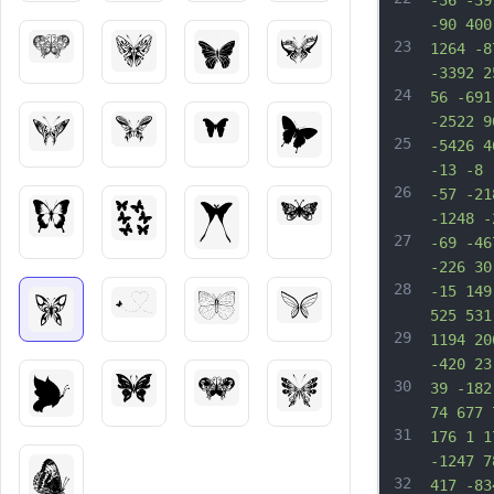
-36 -39
-90 400
23
1264 -8
-3392 2
24
56 -691
-2522 9
25
-5426 4
-13 -8 
26
-57 -21
-1248 -
27
-69 -46
-226 30
28
-15 149
525 531
29
1194 20
-420 23
30
39 -182
74 677 
31
176 1 1
-1247 7
32
417 -83