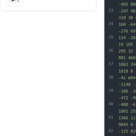
-492 88
33
-247 48
310 38 
34
160 -64
-276 68
35
114 -28
19 105 
36
295 32 
881 460
37
1062 24
1018 0 
38
-4z m94
-1148 -
39
-186 -2
-472 -9
40
-400 -6
1001 25
41
1366 11
9845 6 
42
-125 82