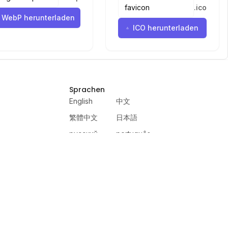
.
ico
WebP herunterladen
ICO herunterladen
Sprachen
English
中文
繁體中文
日本語
русский
português
español
한국어
العربية
हिंदी
français
deutsch
ewer
VercelAPP
PSL Scale
Qwen Image Layered
Moltbook AI