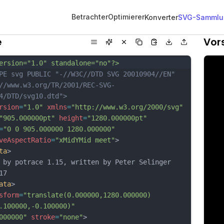
Betrachter
Optimierer
Konverter
SVG-Sammlu
e
Vor
ersion="1.0" standalone="no"?>
PE svg PUBLIC "-//W3C//DTD SVG 20010904//EN"
//www.w3.org/TR/2001/REC-SVG-
4/DTD/svg10.dtd">
rsion
=
"1.0"
xmlns
=
"http://www.w3.org/2000/svg"
"905.000000pt"
height
=
"1280.000000pt"
=
"0 0 905.000000 1280.000000"
veAspectRatio
=
"xMidYMid meet"
>
ta
>
 by potrace 1.15, written by Peter Selinger 
17
ata
>
sform
=
"translate(0.000000,1280.000000) 
.100000,-0.100000)"
000000"
stroke
=
"none"
>