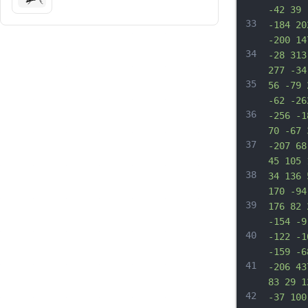
-42 39 
33
-184 20
-200 14
34
-28 313
277 -34
35
56 -79 
-62 -26
36
-256 -1
70 -67 
37
-207 68
45 105 
38
34 136 
170 -94
39
176 82 
-154 -9
40
-122 -1
-159 -6
41
-206 43
83 29 1
42
-37 100