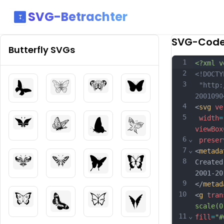
SVG-Betrachter
SVG-Cod
Butterfly
SVGs
1
<?xml v
2
<!DOCTY
3
 "http:
2001090
4
<
svg
ve
5
width
=
viewBox
6
⌄
preser
7
⌄
<
metada
8
Created
2001-20
9
</
metad
10
<
g
tran
scale(0
11
⌄
fill
=
"#