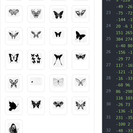
9 -226 
-49 -26
23
-75 -72
-144 -1
24
20 -6 1
151 265
25
384 274
c-40 80
26
-156 -1
-29 77 
27
117 -16
-121 -1
28
-16 -33
-68 96 
29
86 -298
116 103
30
-26 73 
-136 -1
31
231 -35
-100 2 
32
-48 -33