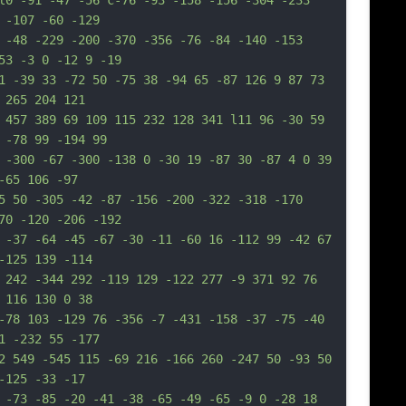
l0 -91 -47 -56 c-76 -93 -158 -156 -304 -233 
 -107 -60 -129
 -48 -229 -200 -370 -356 -76 -84 -140 -153 
53 -3 0 -12 9 -19
1 -39 33 -72 50 -75 38 -94 65 -87 126 9 87 73 
 265 204 121
 457 389 69 109 115 232 128 341 l11 96 -30 59 
 -78 99 -194 99
 -300 -67 -300 -138 0 -30 19 -87 30 -87 4 0 39 
-65 106 -97
5 50 -305 -42 -87 -156 -200 -322 -318 -170 
70 -120 -206 -192
 -37 -64 -45 -67 -30 -11 -60 16 -112 99 -42 67 
-125 139 -114
 242 -344 292 -119 129 -122 277 -9 371 92 76 
 116 130 0 38
-78 103 -129 76 -356 -7 -431 -158 -37 -75 -40 
1 -232 55 -177
2 549 -545 115 -69 216 -166 260 -247 50 -93 50 
-125 -33 -17
 -73 -85 -20 -41 -38 -65 -49 -65 -9 0 -28 18 