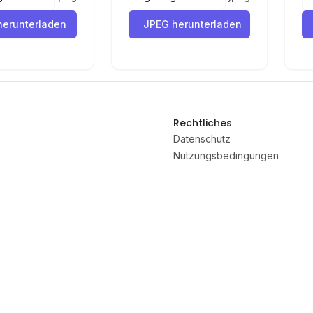
-166 158 -129 17 9 62 56 102 106 39 50 86 100 
erunterladen
JPEG herunterladen
 106 64 263 -35
1 26 -162 -87 -364 -246 -438 -55 -25 -66 -27 
7 -196 1 -269 25
4 -117 112 -162 283 -137 525 41 407 322 954 
8 33 21 62 38 65
3 -51 -2 -112 -12 -159 -3 -267 28 -368 60 -187 
Rechtliches
3 385 -386 40
-18 161 -17 121 1 201 15 278 49 75 34 81 32 81 
Datenschutz
46 -37 -153
Nutzungsbedingungen
55 -87 -205 -98 -334 -43 -490 24 -67 26 -84 21 
 -49 -13 -115
Konverter
5 -8 -30 -15 -56 -15 -57 0 -2 18 15 40 37 53 
SVG-Sammlungen
9 128 26 21 -14
74 -69 58 -70 113 -91 238 -91 101 -1 108 1 181 
66 210 151 250
ont
Lovable App
Markdown Cheat Sheet
Papyrus Font
QWQ32
SVG Vi