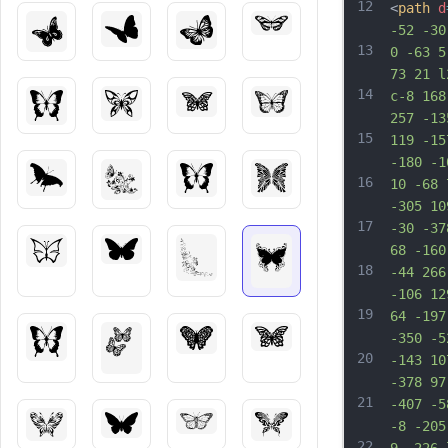
12
<
path
d
-52 -30
13
0 -63 5
73 21 l
14
c-8 168
257 -13
15
119 -15
-180 -1
16
10 -68 
-305 10
17
-30 -37
68 -160
18
-44 266
-106 12
19
64 -197
-350 -5
20
-143 10
-378 97
21
-407 -5
-8 -205
22