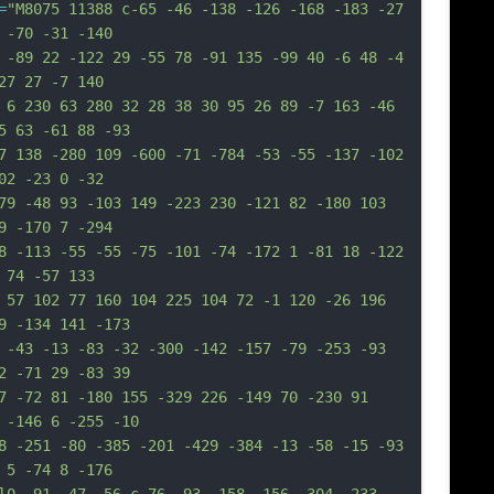
=
"M8075 11388 c-65 -46 -138 -126 -168 -183 -27 
 -70 -31 -140
 -89 22 -122 29 -55 78 -91 135 -99 40 -6 48 -4 
27 27 -7 140
 6 230 63 280 32 28 38 30 95 26 89 -7 163 -46 
5 63 -61 88 -93
7 138 -280 109 -600 -71 -784 -53 -55 -137 -102 
02 -23 0 -32
79 -48 93 -103 149 -223 230 -121 82 -180 103 
9 -170 7 -294
8 -113 -55 -55 -75 -101 -74 -172 1 -81 18 -122 
 74 -57 133
 57 102 77 160 104 225 104 72 -1 120 -26 196 
9 -134 141 -173
 -43 -13 -83 -32 -300 -142 -157 -79 -253 -93 
2 -71 29 -83 39
7 -72 81 -180 155 -329 226 -149 70 -230 91 
 -146 6 -255 -10
8 -251 -80 -385 -201 -429 -384 -13 -58 -15 -93 
 5 -74 8 -176