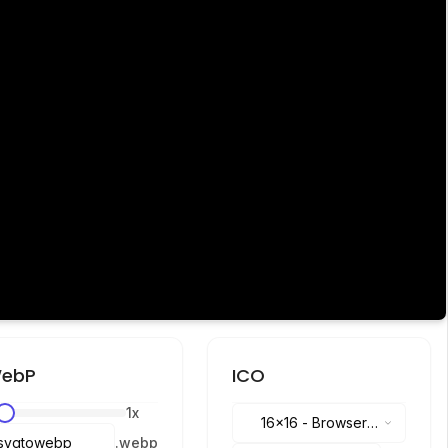
ebP
ICO
1
x
16x16
-
Browser
.
webp
tabs, address bar