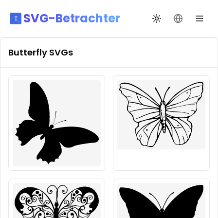
SVG-Betrachter
Design wechseln
Sprache än
Butterfly
SVGs