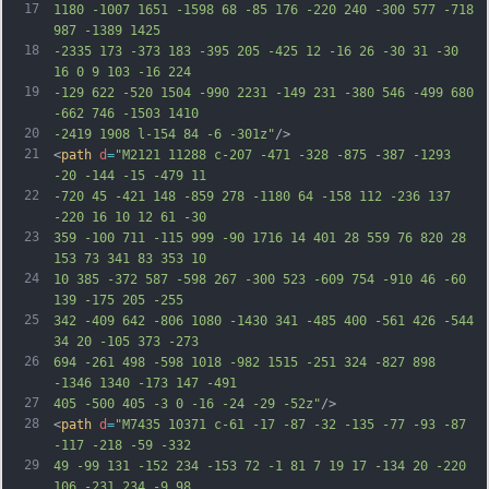
17
1180 -1007 1651 -1598 68 -85 176 -220 240 -300 577 -718 
987 -1389 1425
18
-2335 173 -373 183 -395 205 -425 12 -16 26 -30 31 -30 
16 0 9 103 -16 224
19
-129 622 -520 1504 -990 2231 -149 231 -380 546 -499 680 
-662 746 -1503 1410
20
-2419 1908 l-154 84 -6 -301z"
/>
21
<
path
d
=
"M2121 11288 c-207 -471 -328 -875 -387 -1293 
-20 -144 -15 -479 11
22
-720 45 -421 148 -859 278 -1180 64 -158 112 -236 137 
-220 16 10 12 61 -30
23
359 -100 711 -115 999 -90 1716 14 401 28 559 76 820 28 
153 73 341 83 353 10
24
10 385 -372 587 -598 267 -300 523 -609 754 -910 46 -60 
139 -175 205 -255
25
342 -409 642 -806 1080 -1430 341 -485 400 -561 426 -544 
34 20 -105 373 -273
26
694 -261 498 -598 1018 -982 1515 -251 324 -827 898 
-1346 1340 -173 147 -491
27
405 -500 405 -3 0 -16 -24 -29 -52z"
/>
28
<
path
d
=
"M7435 10371 c-61 -17 -87 -32 -135 -77 -93 -87 
-117 -218 -59 -332
29
49 -99 131 -152 234 -153 72 -1 81 7 19 17 -134 20 -220 
106 -231 234 -9 98