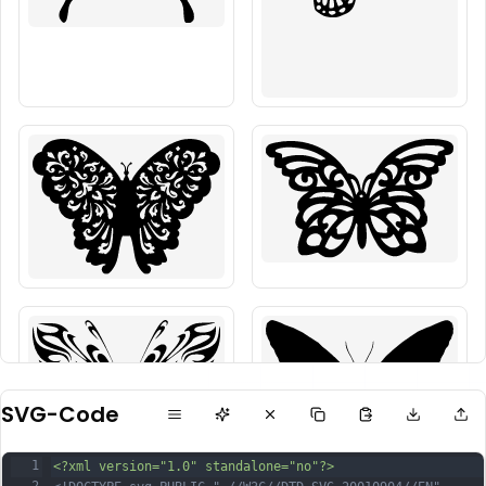
SVG-Code
1
<?xml version="1.0" standalone="no"?>
2