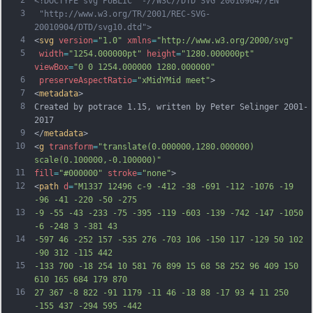
<!DOCTYPE svg PUBLIC "-//W3C//DTD SVG 20010904//EN"
3
 "http://www.w3.org/TR/2001/REC-SVG-
20010904/DTD/svg10.dtd">
4
<
svg
version
=
"1.0"
xmlns
=
"http://www.w3.org/2000/svg"
5
width
=
"1254.000000pt"
height
=
"1280.000000pt"
viewBox
=
"0 0 1254.000000 1280.000000"
6
preserveAspectRatio
=
"xMidYMid meet"
>
7
<
metadata
>
8
Created by potrace 1.15, written by Peter Selinger 2001-
2017
9
</
metadata
>
10
<
g
transform
=
"translate(0.000000,1280.000000) 
scale(0.100000,-0.100000)"
11
fill
=
"#000000"
stroke
=
"none"
>
12
<
path
d
=
"M1337 12496 c-9 -412 -38 -691 -112 -1076 -19 
-96 -41 -220 -50 -275
13
-9 -55 -43 -233 -75 -395 -119 -603 -139 -742 -147 -1050 
-6 -248 3 -381 43
14
-597 46 -252 157 -535 276 -703 106 -150 117 -129 50 102 
-90 312 -115 442
15
-133 700 -18 254 10 581 76 899 15 68 58 252 96 409 150 
610 165 684 179 870
16
27 367 -8 822 -91 1179 -11 46 -18 88 -17 93 4 11 250 
-155 437 -294 595 -442