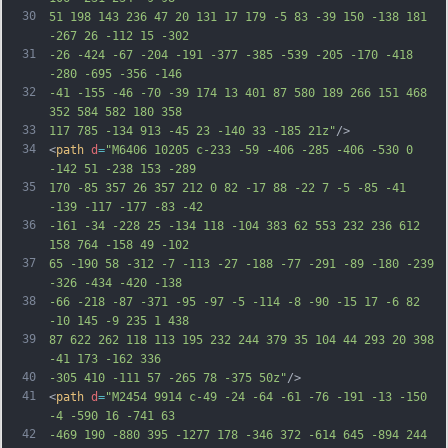
30
51 198 143 236 47 20 131 17 179 -5 83 -39 150 -138 181 
-267 26 -112 15 -302
31
-26 -424 -67 -204 -191 -377 -385 -539 -205 -170 -418 
-280 -695 -356 -146
32
-41 -155 -46 -70 -39 174 13 401 87 580 189 266 151 468 
352 584 582 180 358
33
117 785 -134 913 -45 23 -140 33 -185 21z"
/>
34
<
path
d
=
"M6406 10205 c-233 -59 -406 -285 -406 -530 0 
-142 51 -238 153 -289
35
170 -85 357 26 357 212 0 82 -17 88 -22 7 -5 -85 -41 
-139 -117 -177 -83 -42
36
-161 -34 -228 25 -134 118 -104 383 62 553 232 236 612 
158 764 -158 49 -102
37
65 -190 58 -312 -7 -113 -27 -188 -77 -291 -89 -180 -239 
-326 -434 -420 -138
38
-66 -218 -87 -371 -95 -97 -5 -114 -8 -90 -15 17 -6 82 
-10 145 -9 235 1 438
39
87 622 262 118 113 195 232 244 379 35 104 44 293 20 398 
-41 173 -162 336
40
-305 410 -111 57 -265 78 -375 50z"
/>
41
<
path
d
=
"M2454 9914 c-49 -24 -64 -61 -76 -191 -13 -150 
-4 -590 16 -741 63
42
-469 190 -880 395 -1277 178 -346 372 -614 645 -894 244 