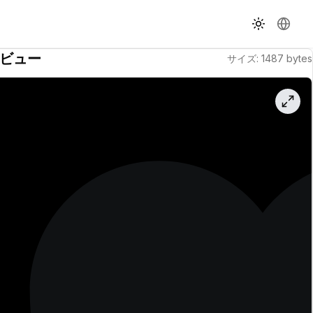
テーマ切替
言語を
ビュー
サイズ
:
1487
bytes