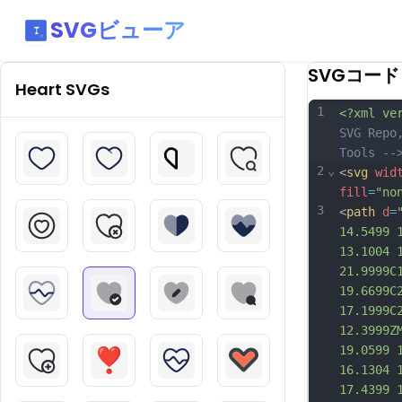
SVGビューア
SVGコード
Heart
SVGs
1
<?xml ve
SVG Repo
Tools --
2
⌄
<
svg
wid
fill
=
"no
3
<
path
d
=
14.5499 
13.1004 
21.9999C
19.6699C
17.1999C
12.3999Z
19.0599 
16.1304 
17.4399 