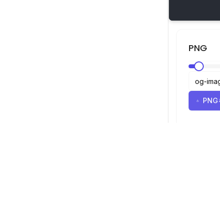
PNG
PN
SVGビューア
ナビゲーショ
ビューア
©
2026
SVGビューア。全著作権所有。
最適化ツール
コンバーター
SVGからPN