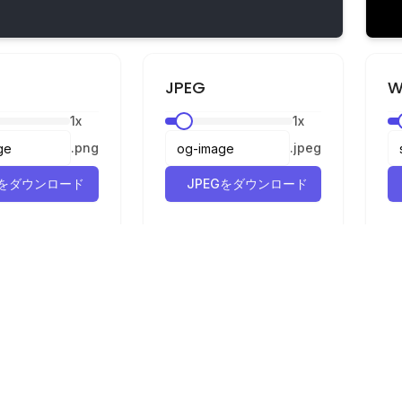
JPEG
W
1
x
1
x
.
png
.
jpeg
Gをダウンロード
JPEGをダウンロード
ン
法的情報
プライバシー
利用規約
Gへのコンバーター