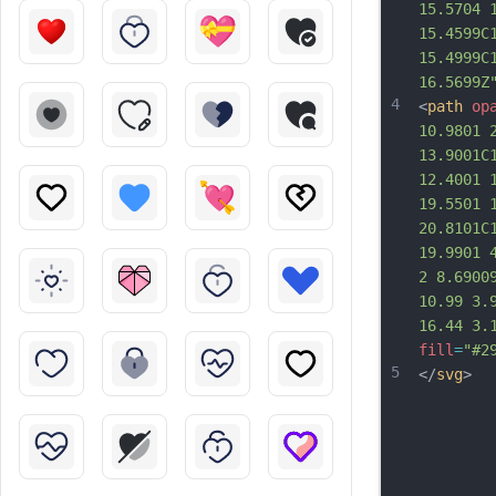
15.5704 
15.4599C
15.4999C
16.5699Z
4
<
path
op
10.9801 
13.9001C
12.4001 
19.5501 
20.8101C
19.9901 
2 8.6900
10.99 3.
16.44 3.
fill
=
"#2
5
</
svg
>