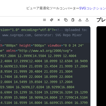
ビューア
最適化ツール
コンバーター
SVGコレクション
プレ
rsion="1.0" encoding="utf-8"?>
<!-- Uploaded to: 
, www.svgrepo.com, Generator: SVG Repo Mixer 
>
th
=
"800px"
height
=
"800px"
viewBox
=
"0 0 24 24"
ne"
xmlns
=
"http://www.w3.org/2000/svg"
>
"M17.2004 12.3999C14.5504 12.3999 12.4004 
12.4004 17.1999C12.4004 18.0999 12.6504 18.9499 
19.6699C13.9304 21.0599 15.4504 21.9999 17.2004 
18.9504 21.9999 20.4804 21.0599 21.3004 
21.7404 18.9499 22.0004 18.0999 22.0004 
22.0004 14.5499 19.8504 12.3999 17.2004 
M19.5804 16.5699L17.0204 18.9299C16.8804 
16.6904 19.1299 16.5104 19.1299C16.3204 19.1299 
19.0599 15.9804 18.9099L14.8004 17.7299C14.5104 
14.5104 16.9599 14.8004 16.6699C15.0904 16.37
99 