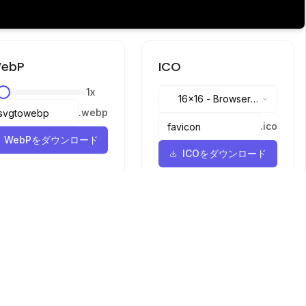
ebP
ICO
1
x
16x16
-
Browser
.
webp
tabs, address bar
.
ico
WebPをダウンロード
ICOをダウンロード
言語
English
中文
繁體中文
日本語
русский
português