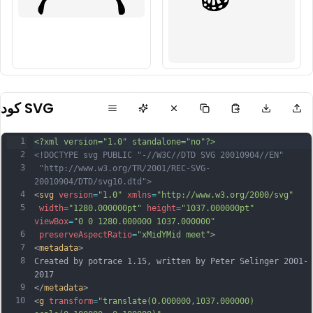
كود SVG
1
<?xml version="1.0" standalone="no"?>
2
<!DOCTYPE svg PUBLIC "-//W3C//DTD SVG 20010904//EN"
3
 "http://www.w3.org/TR/2001/REC-SVG-
20010904/DTD/svg10.dtd">
4
<
svg
version
=
"1.0"
xmlns
=
"http://www.w3.org/2000/svg"
5
width
=
"1280.000000pt"
height
=
"1037.000000pt"
viewBox
=
"0 0 1280.000000 1037.000000"
6
preserveAspectRatio
=
"xMidYMid meet"
>
7
<
metadata
>
8
Created by potrace 1.15, written by Peter Selinger 2001-
2017
9
</
metadata
>
10
<
g
transform
=
"translate(0.000000,1037.000000) 