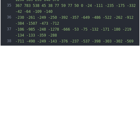
35
367 783 538 45 38 77 59 77 50 0 -24 -111 -235 -175 -332 
-42 -64 -109 -140
36
-230 -261 -249 -250 -392 -357 -649 -486 -522 -262 -912 
-384 -1507 -473 -712
37
-106 -985 -248 -1278 -666 -53 -75 -132 -171 -180 -219 
-134 -133 -359 -288
38
-711 -490 -249 -143 -376 -237 -537 -398 -303 -302 -569 
-754 -723 -1228 -23
39
-70 -39 -128 -37 -131 3 -2 26 38 52 89 171 338 384 629 
557 764 200 156 434
40
149 416 -11 -13 -111 -123 -286 -422 -674 -104 -135 -220 
-293 -259 -351 -189
41
-286 -319 -651 -357 -1000 -17 -156 -1 -259 53 -344 60 
-95 45 -260 -43 -474
42
-21 -53 -38 -98 -35 -100 5 -6 149 239 203 347 40 80 47 
104 50 165 3 62 -1
43
85 -34 181 -34 98 -38 120 -38 205 0 105 26 220 93 428 
84 255 204 518 273
44
597 103 117 152 -8 93 -241 -32 -128 -63 -208 -143 -374 
-119 -249 -121 -400
45
-4 -400 103 0 290 196 406 426 84 166 115 282 163 604 l5 
35 28 -33 c15 -19
46
40 -70 56 -115 22 -68 28 -104 32 -211 7 -199 -20 -312 