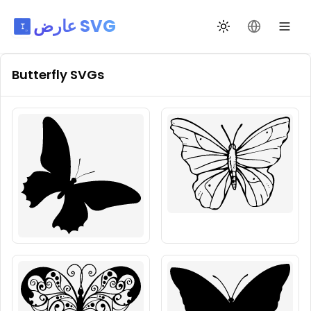
عارض SVG
تغيير اللغة
تبديل السمة
Butterfly
SVGs