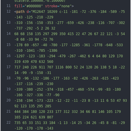
scale(0.100000,-0.100000)"
11
fill
=
"#000000"
stroke
=
"none"
>
12
<
path
d
=
"M12647 10269 c-11 -181 -72 -376 -184 -589 -75 
-143 -125 -210 -229
13
-310 -156 -150 -353 -277 -659 -426 -238 -116 -707 -302 
-737 -292 -5 2 26 32
14
68 68 158 135 297 299 350 415 22 47 26 67 22 121 -3 54 
-8 68 -33 94 -72 76
15
-178 69 -657 -40 -780 -177 -1285 -361 -1778 -648 -533 
-310 -1041 -785 -1386
16
-1297 -123 -183 -294 -479 -267 -462 6 4 64 80 129 170 
319 439 470 632 560
17
717 240 226 911 707 1116 800 52 24 120 26 138 5 18 -22 
14 -99 -9 -150 -31
18
-70 -96 -132 -186 -177 -163 -82 -426 -263 -615 -423 
-137 -116 -239 -230
19
-339 -380 -252 -374 -318 -457 -460 -574 -99 -83 -180 
-166 -327 -336 -77 -90
20
-158 -194 -173 -223 -12 -22 -11 -23 8 -13 11 6 53 47 93 
92 123 135 295 285
21
444 384 180 120 233 177 312 332 34 66 81 146 105 179 
165 224 621 639 807
22
735 65 33 151 33 184 -1 13 -14 25 -34 26 -45 8 -81 -29 
-120 -170 -178 -143