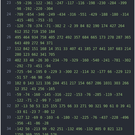
23
-59 -236 -122 -361 -247 -117 -116 -198 -230 -284 -399 
-98 -192 -220 -304
24
-709 -654 -346 -249 -434 -316 -551 -429 -188 -180 -314 
-415 -401 -753 -31
25
-120 -78 -374 -71 -382 2 -2 39 84 82 190 174 427 264 
612 352 719 150 184
26
495 464 934 758 405 272 492 357 684 665 173 278 287 365 
643 489 272 94 371
27
112 842 151 168 14 351 33 407 41 185 27 441 107 683 214 
280 123 662 341 705
28
402 33 48 -26 30 -234 -70 -329 -160 -540 -241 -781 -302 
-292 -73 -451 -94
29
-725 -94 -195 0 -229 3 -300 22 -114 32 -177 66 -229 123 
-51 57 -66 98 -66
30
182 0 143 121 336 284 451 217 154 667 286 1031 303 266 
12 352 -43 256 -165
31
-59 -74 -160 -145 -316 -222 -153 -76 -285 -119 -374 
-122 -71 -2 -99 7 -107
32
37 -13 50 53 125 155 175 66 33 271 90 321 90 61 0 39 41 
-33 61 -23 7 -80 12
33
-127 12 -69 0 -103 -6 -180 -32 -225 -76 -437 -228 -496 
-356 -41 -86 -28
34
-142 50 -213 99 -92 251 -132 496 -132 405 0 821 123 
1250 369 255 146 576