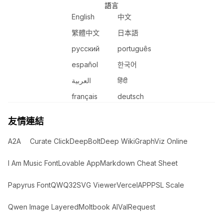
語言
English
中文
繁體中文
日本語
русский
português
español
한국어
العربية
हिंदी
français
deutsch
友情連結
A2A
Curate Click
DeepBolt
Deep Wiki
GraphViz Online
I Am Music Font
Lovable App
Markdown Cheat Sheet
Papyrus Font
QWQ32
SVG Viewer
VercelAPP
PSL Scale
Qwen Image Layered
Moltbook AI
ValRequest