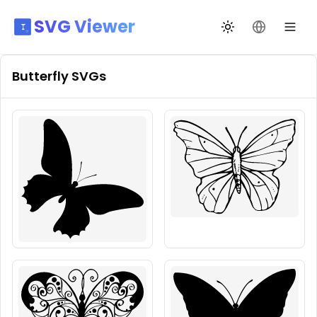
SVG Viewer
Toggle theme
Change La
Butterfly
SVGs