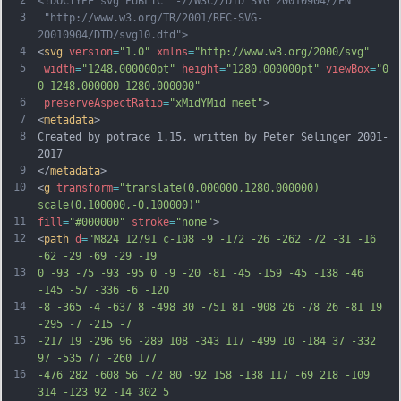
<!DOCTYPE svg PUBLIC "-//W3C//DTD SVG 20010904//EN"
3
 "http://www.w3.org/TR/2001/REC-SVG-
20010904/DTD/svg10.dtd">
4
<
svg
version
=
"1.0"
xmlns
=
"http://www.w3.org/2000/svg"
5
width
=
"1248.000000pt"
height
=
"1280.000000pt"
viewBox
=
"0 
0 1248.000000 1280.000000"
6
preserveAspectRatio
=
"xMidYMid meet"
>
7
<
metadata
>
8
Created by potrace 1.15, written by Peter Selinger 2001-
2017
9
</
metadata
>
10
<
g
transform
=
"translate(0.000000,1280.000000) 
scale(0.100000,-0.100000)"
11
fill
=
"#000000"
stroke
=
"none"
>
12
<
path
d
=
"M824 12791 c-108 -9 -172 -26 -262 -72 -31 -16 
-62 -29 -69 -29 -19
13
0 -93 -75 -93 -95 0 -9 -20 -81 -45 -159 -45 -138 -46 
-145 -57 -336 -6 -120
14
-8 -365 -4 -637 8 -498 30 -751 81 -908 26 -78 26 -81 19 
-295 -7 -215 -7
15
-217 19 -296 96 -289 108 -343 117 -499 10 -184 37 -332 
97 -535 77 -260 177
16
-476 282 -608 56 -72 80 -92 158 -138 117 -69 218 -109 
314 -123 92 -14 302 5