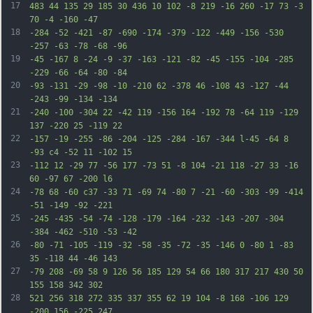
17
483 44 135 29 185 30 436 10 102 -8 219 -16 260 -17 73 -3 
70 -4 -160 -47
18
-284 -52 -421 -87 -690 -174 -379 -122 -449 -156 -530 
-257 -63 -78 -68 -96
19
-45 -167 8 -24 -9 -37 -163 -121 -82 -45 -155 -104 -285 
-229 -66 -64 -80 -84
20
-93 -131 -29 -98 -10 -210 62 -378 46 -108 43 -127 -44 
-243 -99 -134 -134
21
-240 -100 -304 22 -42 119 -156 164 -192 78 -64 119 -129 
137 -220 25 -119 22
22
-157 -19 -255 -86 -204 -125 -284 -167 -344 l-45 -64 8 
-93 c4 -52 11 -102 15
23
-112 12 -29 77 -56 177 -73 51 -8 104 -21 118 -27 33 -16 
60 -97 67 -200 l6
24
-78 68 -60 c37 -33 71 -69 74 -80 7 -21 -60 -303 -99 -414 
-51 -149 -92 -221
25
-245 -435 -54 -74 -128 -179 -164 -232 -143 -207 -304 
-384 -462 -510 -53 -42
26
-80 -71 -105 -119 -32 -58 -35 -72 -35 -146 0 -80 1 -83 
35 -118 44 -46 143
27
-79 208 -69 58 9 126 56 185 129 54 66 180 317 217 430 50 
155 158 342 302
28
521 256 318 272 335 337 355 62 19 104 -8 168 -106 129 
-200 156 -225 247