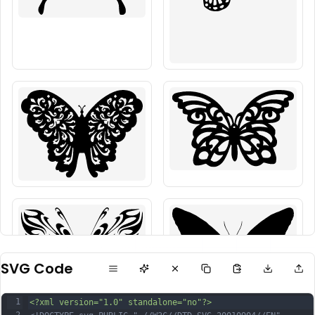
SVG Code
1
<?xml version="1.0" standalone="no"?>
2