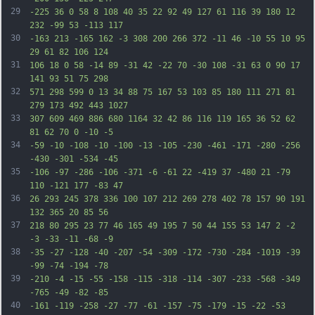
29
-225 36 0 58 8 108 40 35 22 92 49 127 61 116 39 180 12 
232 -99 53 -113 117
30
-163 213 -165 162 -3 308 200 266 372 -11 46 -10 55 10 95 
29 61 82 106 124
31
106 18 0 58 -14 89 -31 42 -22 70 -30 108 -31 63 0 90 17 
141 93 51 75 298
32
571 298 599 0 13 34 88 75 167 53 103 85 180 111 271 81 
279 173 492 443 1027
33
307 609 469 886 680 1164 32 42 86 116 119 165 36 52 62 
81 62 70 0 -10 -5
34
-59 -10 -108 -10 -100 -13 -105 -230 -461 -171 -280 -256 
-430 -301 -534 -45
35
-106 -97 -286 -106 -371 -6 -61 22 -419 37 -480 21 -79 
110 -121 177 -83 47
36
26 293 245 378 336 100 107 212 269 278 402 78 157 90 191 
132 365 20 85 56
37
218 80 295 23 77 46 165 49 195 7 50 44 155 53 147 2 -2 
-3 -33 -11 -68 -9
38
-35 -27 -128 -40 -207 -54 -309 -172 -730 -284 -1019 -39 
-99 -74 -194 -78
39
-210 -4 -15 -55 -158 -115 -318 -114 -307 -233 -568 -349 
-765 -49 -82 -85
40
-161 -119 -258 -27 -77 -61 -157 -75 -179 -15 -22 -53 