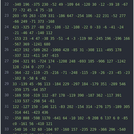
22
-340 196 -375 230 -52 49 -109 64 -120 30 -12 -39 18 -67 
77 -72 45 -4 75 -18
23
203 -95 263 -159 331 -186 647 -254 106 -22 231 -52 277 
-66 249 -71 373 -168
24
423 -325 27 -88 25 -108 -12 -108 -22 0 -33 -6 -41 -24 
-21 -46 47 -140 112
25
-153 23 -4 47 -38 35 -51 -4 -3 -119 90 -245 196 -196 166 
-567 369 -1241 680
26
-417 192 -589 262 -1060 428 -85 31 -308 111 -495 178 
-337 122 -411 147 -615
27
204 -321 91 -724 174 -1208 248 -693 105 -906 127 -1242 
128 -234 0 -277 -3
28
-364 -22 -119 -25 -216 -71 -248 -115 -19 -26 -23 -45 -23 
-102 0 -58 6 -82
29
33 -139 45 -96 113 -184 229 -297 184 -179 351 -289 546 
-359 175 -64 357
30
-169 550 -319 112 -87 178 -119 390 -187 362 -117 391 
-133 537 -298 54 -61
31
122 -127 150 -146 121 -83 202 -154 314 -276 175 -189 305 
-314 441 -423 436
32
-350 888 -598 1170 -641 64 -10 102 -9 208 6 l37 6 0 -85 
c0 -161 56 -410 121
33
-540 16 -32 60 -104 97 -160 157 -235 229 -366 296 -540 