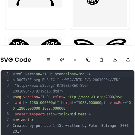
SVG Code
1
<?xml version="1.0" standalone="no"?>
2
<!DOCTYPE svg PUBLIC "-//W3C//DTD SVG 20010904//EN"
3
 "http://www.w3.org/TR/2001/REC-SVG-
20010904/DTD/svg10.dtd">
4
<
svg
version
=
"1.0"
xmlns
=
"http://www.w3.org/2000/svg"
5
width
=
"1280.000000pt"
height
=
"1083.000000pt"
viewBox
=
"0 
0 1280.000000 1083.000000"
6
preserveAspectRatio
=
"xMidYMid meet"
>
7
<
metadata
>
8
Created by potrace 1.15, written by Peter Selinger 2001-
2017