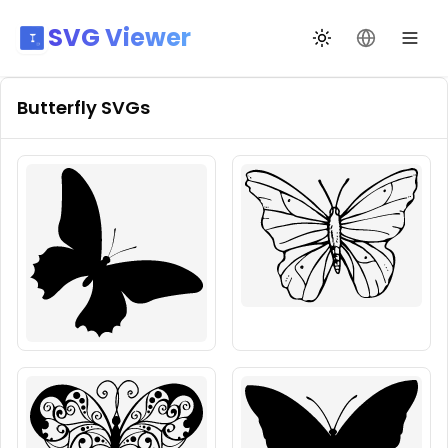
SVG Viewer
Toggle theme
Change La
Butterfly
SVGs