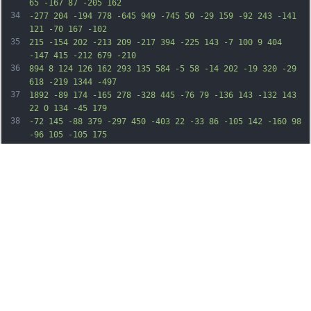
65 -167 87 -205 162
34
-277 204 -194 778 -645 949 -745 50 -29 159 -92 243 -141 
121 -70 167 -102
35
215 -154 202 -213 209 -217 394 -225 143 -7 100 9 404 
-147 415 -212 679 -210
36
894 8 124 126 162 293 135 584 -5 58 -14 202 -19 320 -29 
618 -219 1344 -497
37
1892 -89 174 -165 278 -328 445 -76 79 -136 143 -132 143 
22 0 134 -45 179
38
-72 145 -88 379 -297 450 -403 22 -33 86 -105 142 -160 98 
-96 105 -105 175
39
-245 80 -160 115 -216 169 -273 46 -50 80 -67 130 -67 71 
0 151 90 151 171 0
40
26 3 30 18 24 9 -4 64 -24 122 -45 254 -92 512 -201 935 
-398 697 -323 885
41
-376 1425 -402 140 -7 230 -16 285 -30 105 -25 207 -26 
263 0 24 11 69 44 100
42
74 45 43 90 70 214 130 114 55 162 84 178 106 29 40 57 
121 80 233 31 148 43
43
178 106 270 102 149 114 386 48 952 -14 121 -28 292 -31 
380 -6 160 -5 161 41
44
400 55 285 76 422 76 491 0 219 -374 1107 -543 1291 -120 
130 -468 293 -822
45
383 -104 26 -316 36 -454 21 -57 -6 -106 -10 -107 -8 -2 2 