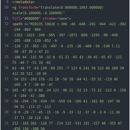
9
</
metadata
>
10
<
g
transform
=
"translate(0.000000,1083.000000) 
scale(0.100000,-0.100000)"
11
fill
=
"#000000"
stroke
=
"none"
>
12
<
path
d
=
"M10235 10820 c-306 -48 -648 -201 -944 -422 -392 
-294 -869 -960
13
-1162 -1623 -249 -565 -397 -1072 -669 -2295 -98 -440 
-105 -488 -120 -852 -6
14
-139 -15 -363 -21 -497 -9 -235 -26 -409 -50 -530 l-11 
-58 -87 38 c-47 21
15
-106 44 -131 50 -32 8 -51 21 -65 42 -30 45 -65 67 -121 
75 -46 7 -51 10 -82
16
62 -46 77 -63 139 -69 255 -7 123 6 241 58 523 48 260 59 
412 35 521 -20 95
17
-54 153 -103 176 -21 10 -50 28 -64 41 -55 52 -119 46 
-105 -9 7 -30 45 -47
18
105 -47 63 0 93 -24 123 -98 21 -52 23 -72 22 -222 0 -150 
-4 -184 -41 -380
19
-56 -294 -70 -434 -55 -550 14 -106 41 -181 86 -247 38 
-56 52 -113 27 -113
20
-9 0 -29 -7 -45 -15 -16 -9 -33 -12 -37 -8 -3 4 -11 36 
-17 71 -20 114 -83
21
212 -183 282 -110 77 -214 112 -531 181 -227 48 -355 87 
-458 139 -108 54