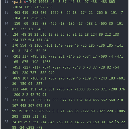
12
<
path
d
=
"M10 10003 c0 -3 37 -46 83 -97 438 -483 865 
-1074 1153 -1592 256
13
-463 419 -898 480 -1279 8 -55 18 -174 21 -265 6 -191 -7 
-304 -61 -526 -39
14
-159 -69 -315 -88 -459 -18 -136 -17 -583 1 -695 30 -191 
82 -373 138 -483
15
l24 -48 29 21 c16 12 32 25 35 31 12 18 124 89 212 133 
234 117 504 171 848
16
170 554 -3 1166 -161 1540 -399 40 -25 185 -136 185 -141 
0 -3 -24 9 -52 26
17
-201 117 -495 210 -798 251 -140 20 -534 17 -690 -4 -471 
-65 -875 -198 -1365
18
-451 -227 -117 -574 -327 -575 -348 0 -3 37 -28 82 -54 
401 -230 737 -538 949
19
-869 107 -166 201 -367 276 -589 46 -139 74 -243 183 -691 
39 -159 94 -357
20
121 -440 151 -452 381 -756 757 -1003 85 -56 371 -208 376 
-200 2 2 42 79 91
21
173 166 321 356 617 563 877 128 162 419 455 562 568 210 
167 448 307 675 398
22
95 39 263 92 289 92 8 0 21 -46 35 -122 59 -327 220 -1005 
293 -1238 l11 -35
23
24 85 c97 351 214 845 268 1135 14 77 28 150 30 162 l5 22 
88 -24 c292 -78