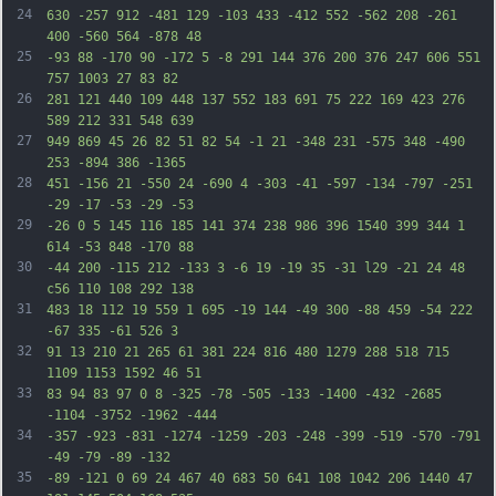
24
630 -257 912 -481 129 -103 433 -412 552 -562 208 -261 
400 -560 564 -878 48
25
-93 88 -170 90 -172 5 -8 291 144 376 200 376 247 606 551 
757 1003 27 83 82
26
281 121 440 109 448 137 552 183 691 75 222 169 423 276 
589 212 331 548 639
27
949 869 45 26 82 51 82 54 -1 21 -348 231 -575 348 -490 
253 -894 386 -1365
28
451 -156 21 -550 24 -690 4 -303 -41 -597 -134 -797 -251 
-29 -17 -53 -29 -53
29
-26 0 5 145 116 185 141 374 238 986 396 1540 399 344 1 
614 -53 848 -170 88
30
-44 200 -115 212 -133 3 -6 19 -19 35 -31 l29 -21 24 48 
c56 110 108 292 138
31
483 18 112 19 559 1 695 -19 144 -49 300 -88 459 -54 222 
-67 335 -61 526 3
32
91 13 210 21 265 61 381 224 816 480 1279 288 518 715 
1109 1153 1592 46 51
33
83 94 83 97 0 8 -325 -78 -505 -133 -1400 -432 -2685 
-1104 -3752 -1962 -444
34
-357 -923 -831 -1274 -1259 -203 -248 -399 -519 -570 -791 
-49 -79 -89 -132
35
-89 -121 0 69 24 467 40 683 50 641 108 1042 206 1440 47 