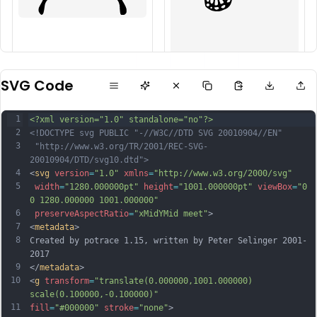
SVG Code
1
<?xml version="1.0" standalone="no"?>
2
<!DOCTYPE svg PUBLIC "-//W3C//DTD SVG 20010904//EN"
3
 "http://www.w3.org/TR/2001/REC-SVG-
20010904/DTD/svg10.dtd">
4
<
svg
version
=
"1.0"
xmlns
=
"http://www.w3.org/2000/svg"
5
width
=
"1280.000000pt"
height
=
"1001.000000pt"
viewBox
=
"0 
0 1280.000000 1001.000000"
6
preserveAspectRatio
=
"xMidYMid meet"
>
7
<
metadata
>
8
Created by potrace 1.15, written by Peter Selinger 2001-
2017
9
</
metadata
>
10
<
g
transform
=
"translate(0.000000,1001.000000) 
scale(0.100000,-0.100000)"
11
fill
=
"#000000"
stroke
=
"none"
>