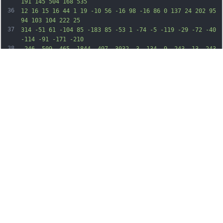
191 145 504 168 535
36
12 16 15 16 44 1 19 -10 56 -16 98 -16 86 0 137 24 202 95 
94 103 104 222 25
37
314 -51 61 -104 85 -183 85 -53 1 -74 -5 -119 -29 -72 -40 
-114 -91 -171 -210
38
-246 -509 -465 -1844 -497 -3032 -3 -134 -9 -243 -13 -243 
-4 0 -10 109 -13
39
243 -32 1188 -251 2523 -497 3032 -57 119 -99 170 -171 
210 -140 77 -316 1
40
-350 -150 -10 -45 -9 -61 6 -110 22 -69 95 -153 158 -184 
54 -26 163 -29 209
41
-5 29 15 32 15 44 -1 23 -31 121 -344 168 -535 98 -398 
156 -799 206 -1440 16
42
-216 40 -614 40 -683 0 -11 -40 42 -89 121 -535 849 -1249 
1611 -2126 2268
43
-1005 754 -2190 1349 -3470 1744 -180 55 -505 141 -505 
133z m1675 -1217 c642
44
-199 1261 -484 1859 -855 802 -498 1439 -1083 2013 -1847 
202 -269 473 -685
45
534 -820 75 -169 129 -382 149 -594 33 -340 -60 -751 -237 
-1050 l-57 -95 2
46
-231 c1 -221 17 -457 48 -704 21 -170 29 -152 -83 -179 
-365 -88 -789 -235
47
-1010 -350 -324 -171 -773 -562 -1177 -1026 -44 -49 -85 