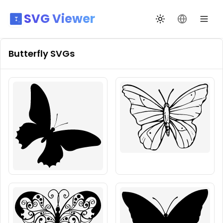
SVG Viewer
Toggle theme
Change La
Butterfly
SVGs